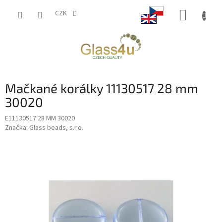
Přejít
NÁKUP
na
CZK
obsah
KOŠÍK
Mačkané korálky 11130517 28 mm
30020
E11130517 28 MM 30020
Značka:
Glass beads, s.r.o.