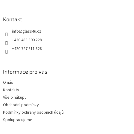
á
p
a
Kontakt
t
info
@
glass4u.cz
í
+420 483 390 228
+420 727 811 828
Informace pro vás
O nás
Kontakty
Vše o nákupu
Obchodní podmínky
Podmínky ochrany osobních údajů
Spolupracujeme