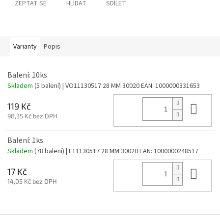
ZEPTAT SE
HLÍDAT
SDÍLET
Varianty
Popis
Balení: 10ks
Skladem
(5 balení)
| VO11130517 28 MM 30020
EAN:
1000000331653
Do 
119 Kč
98,35 Kč bez DPH
Balení: 1ks
Skladem
(78 balení)
| E11130517 28 MM 30020
EAN:
1000000248517
Do 
17 Kč
14,05 Kč bez DPH
Z