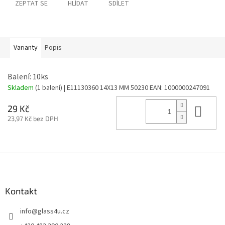
ZEPTAT SE
HLÍDAT
SDÍLET
Varianty
Popis
Balení: 10ks
Skladem
(1 balení)
| E11130360 14X13 MM 50230
EAN:
1000000247091
Do 
29 Kč
23,97 Kč bez DPH
Z
á
p
a
Kontakt
t
info
@
glass4u.cz
í