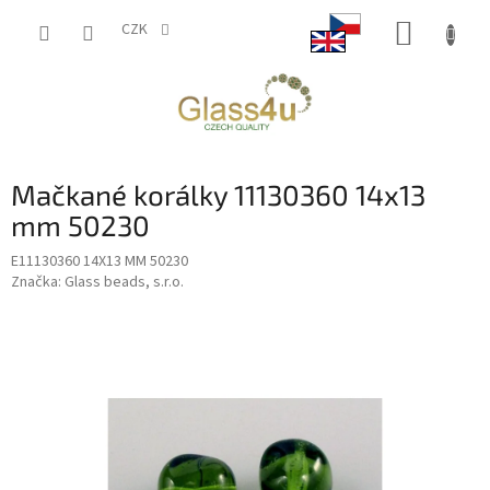
Přejít
NÁKUP
na
CZK
obsah
KOŠÍK
Mačkané korálky 11130360 14x13
mm 50230
E11130360 14X13 MM 50230
Značka:
Glass beads, s.r.o.