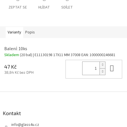
ZEPTAT SE
HLÍDAT
SDÍLET
Varianty
Popis
Balení: 10ks
Skladem
(20 bal)
| E11130198 17X11 MM 37008
EAN:
1000000246681
Do 
47 Kč
38,84 Kč bez DPH
Z
á
p
a
Kontakt
t
info
@
glass4u.cz
í