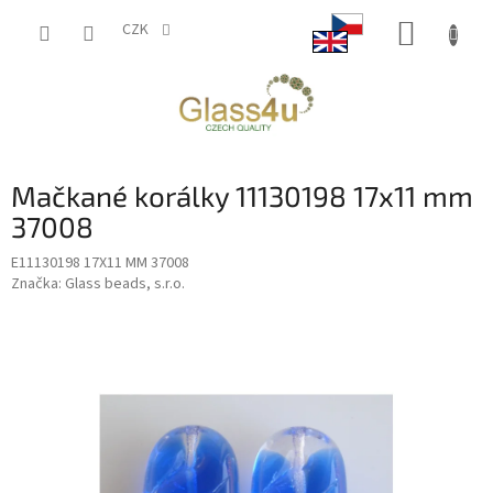
Přejít
NÁKUP
na
CZK
obsah
KOŠÍK
Mačkané korálky 11130198 17x11 mm
37008
E11130198 17X11 MM 37008
Značka:
Glass beads, s.r.o.