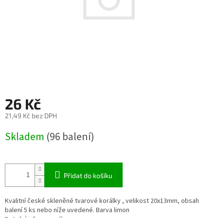
26 Kč
21,49 Kč bez DPH
Měrná
Skladem
(96 balení)
cena:
Přidat do košíku
Kvalitní české skleněné tvarové korálky , velikost 20x13mm, obsah
balení 5 ks nebo níže uvedené. Barva limon