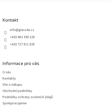
Z
á
p
a
Kontakt
t
info
@
glass4u.cz
í
+420 483 390 228
+420 727 811 828
Informace pro vás
O nás
Kontakty
Vše o nákupu
Obchodní podmínky
Podmínky ochrany osobních údajů
Spolupracujeme