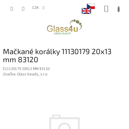
Přejít
NÁKUP
na
CZK
obsah
KOŠÍK
Mačkané korálky 11130179 20x13
mm 83120
E11130179 20X13 MM 83120
Značka:
Glass beads, s.r.o.