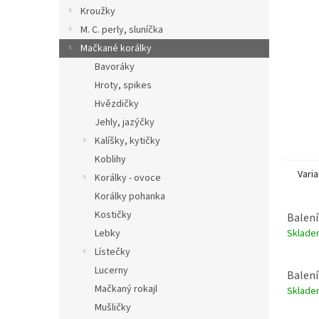
n
Kroužky
e
M. C. perly, sluníčka
l
Mačkané korálky
Bavoráky
Hroty, spikes
Hvězdičky
Jehly, jazýčky
Kalíšky, kytičky
Koblihy
Varia
Korálky - ovoce
Korálky pohanka
Kostičky
Balení
Sklad
Lebky
Lístečky
Lucerny
Balení
Mačkaný rokajl
Sklad
Mušličky