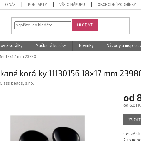
O NÁS
KONTAKTY
VŠE O NÁKUPU
OBCHODNÍ PODMÍNKY
HLEDAT
kové korálky
Mačkané kuličky
Novinky
Návody a inspirac
156 18x17 mm 23980
kané korálky 11130156 18x17 mm 2398
Glass beads, s.r.o.
od
8
od
6,61 K
Měrná
ZVOLT
cena:
České skl
2 ks nebo