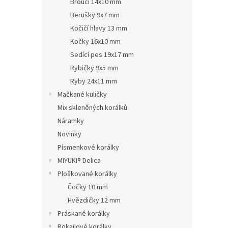
Brouci 14x10 mm
Berušky 9x7 mm
Kočičí hlavy 13 mm
Kočky 16x10 mm
Sedící pes 19x17 mm
Rybičky 9x5 mm
Ryby 24x11 mm
Mačkané kuličky
Mix skleněných korálků
Náramky
Novinky
Písmenkové korálky
MIYUKI® Delica
Ploškované korálky
Čočky 10 mm
Hvězdičky 12 mm
Práskané korálky
Rokajlové korálky