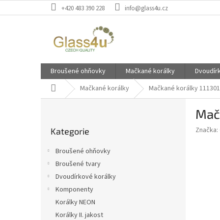
Přejít
+420 483 390 228
info@glass4u.cz
na
obsah
Broušené ohňovky
Mačkané korálky
Dvoudír
Domů
Mačkané korálky
Mačkané korálky 11130
P
Mač
o
Přeskočit
s
Značka:
Kategorie
kategorie
t
r
Broušené ohňovky
a
Broušené tvary
n
Dvoudírkové korálky
n
í
Komponenty
p
Korálky NEON
a
Korálky II. jakost