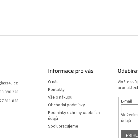
Informace pro vás
Odebíra
O nás
Vložte svů
glass4u.cz
produktech
Kontakty
83 390 228
Vše o nákupu
27 811 828
E-mail
Obchodní podmínky
Podmínky ochrany osobních
Vložením
údajů
údajů
Spolupracujeme
PŘIHL