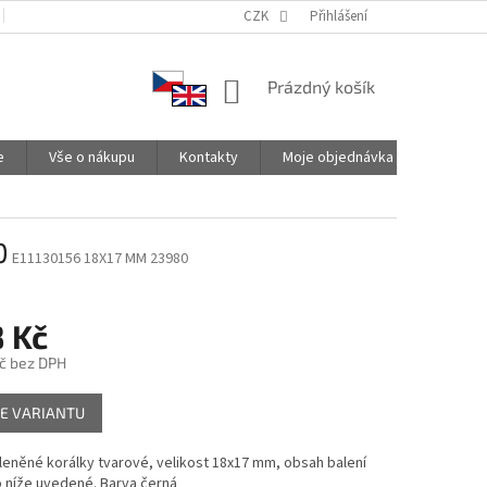
PODMÍNKY OCHRANY OSOBNÍCH ÚDAJŮ
CZK
SPOLUPRACUJEME
Přihlášení
NÁKUPNÍ
Prázdný košík
KOŠÍK
e
Vše o nákupu
Kontakty
Moje objednávka
0
E11130156 18X17 MM 23980
 Kč
č
bez DPH
E VARIANTU
eněné korálky tvarové, velikost 18x17 mm, obsah balení
 níže uvedené. Barva černá