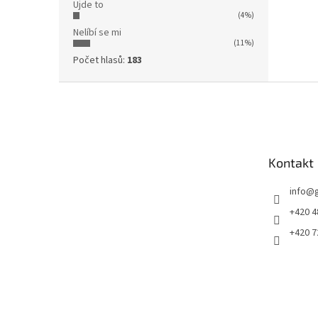
Ujde to
(4%)
Nelíbí se mi
(11%)
Počet hlasů:
183
Z
á
p
a
t
Kontakt
í
info
@
+420 4
+420 7