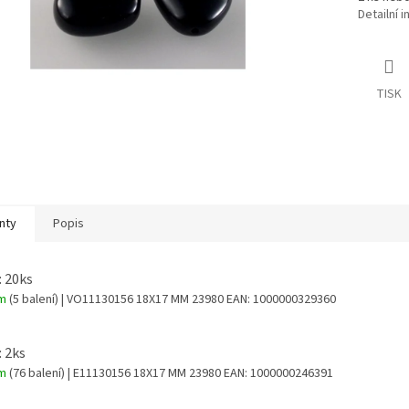
Detailní 
TISK
nty
Popis
: 20ks
em
(5 balení)
| VO11130156 18X17 MM 23980
EAN:
1000000329360
: 2ks
em
(76 balení)
| E11130156 18X17 MM 23980
EAN:
1000000246391