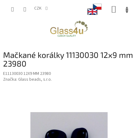
Přejít
NÁKUP
na
CZK
obsah
KOŠÍK
Mačkané korálky 11130030 12x9 mm
23980
E11130030 12X9 MM 23980
Značka:
Glass beads, s.r.o.