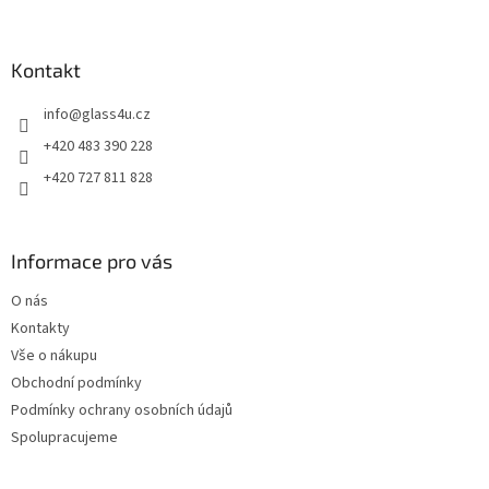
á
p
a
Kontakt
t
info
@
glass4u.cz
í
+420 483 390 228
+420 727 811 828
Informace pro vás
O nás
Kontakty
Vše o nákupu
Obchodní podmínky
Podmínky ochrany osobních údajů
Spolupracujeme