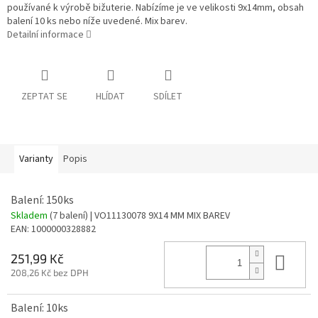
používané k výrobě bižuterie. Nabízíme je ve velikosti 9x14mm, obsah
balení 10 ks nebo níže uvedené. Mix barev.
Detailní informace
ZEPTAT SE
HLÍDAT
SDÍLET
Varianty
Popis
Balení: 150ks
Skladem
(7 balení)
| VO11130078 9X14 MM MIX BAREV
EAN:
1000000328882
Do 
251,99 Kč
208,26 Kč bez DPH
Balení: 10ks