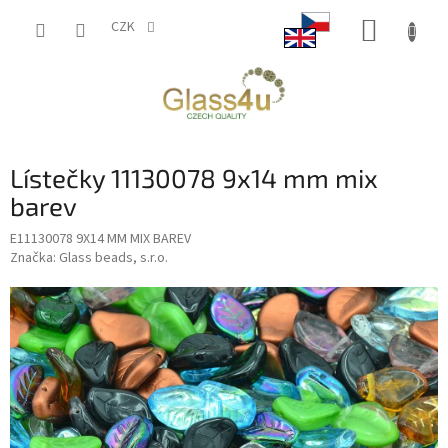
Přejít
NÁKUP
na
CZK
obsah
KOŠÍK
Lístečky 11130078 9x14 mm mix
barev
E11130078 9X14 MM MIX BAREV
Značka:
Glass beads, s.r.o.