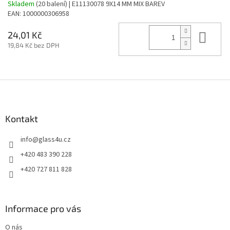
Skladem
(20 balení)
| E11130078 9X14 MM MIX BAREV
EAN:
1000000306958
Do 
24,01 Kč
19,84 Kč bez DPH
Z
á
p
a
Kontakt
t
info
@
glass4u.cz
í
+420 483 390 228
+420 727 811 828
Informace pro vás
O nás