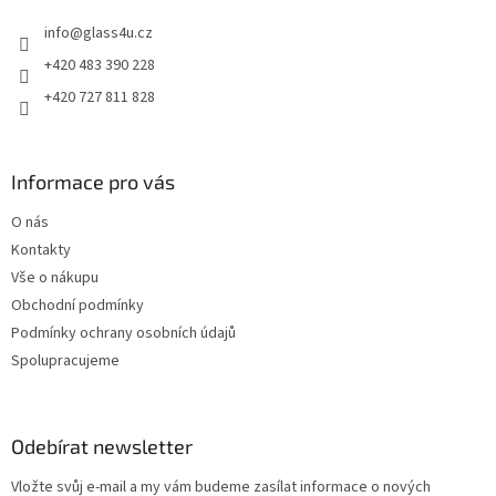
t
info
@
glass4u.cz
í
+420 483 390 228
+420 727 811 828
Informace pro vás
O nás
Kontakty
Vše o nákupu
Obchodní podmínky
Podmínky ochrany osobních údajů
Spolupracujeme
Odebírat newsletter
Vložte svůj e-mail a my vám budeme zasílat informace o nových