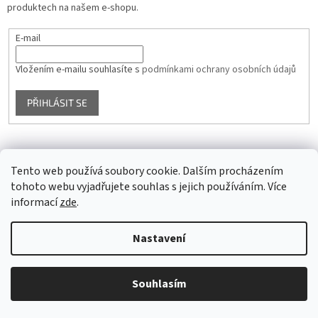
produktech na našem e-shopu.
E-mail
Vložením e-mailu souhlasíte s
podmínkami ochrany osobních údajů
PŘIHLÁSIT SE
Facebook
Tento web používá soubory cookie. Dalším procházením
tohoto webu vyjadřujete souhlas s jejich používáním. Více
informací
zde
.
Vytvořil Shoptet
Nastavení
Copyright 2026
Glass4u.cz
. Všechna práva vyhrazena.
Upravit
Souhlasím
nastavení cookies