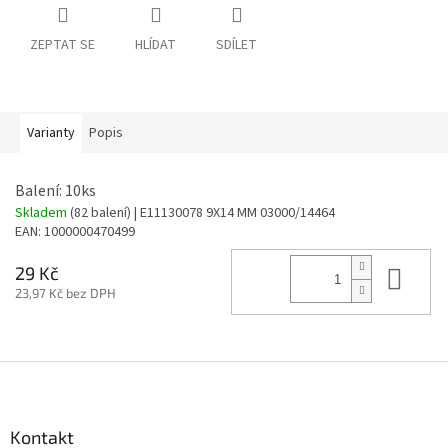
ZEPTAT SE
HLÍDAT
SDÍLET
Varianty
Popis
Balení: 10ks
Skladem
(82 balení)
| E11130078 9X14 MM 03000/14464
EAN:
1000000470499
Do 
29 Kč
23,97 Kč bez DPH
Z
á
p
a
Kontakt