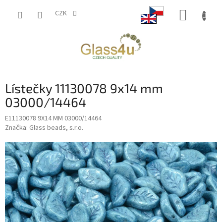
Přejít
NÁKUP
na
CZK
obsah
KOŠÍK
Lístečky 11130078 9x14 mm
03000/14464
E11130078 9X14 MM 03000/14464
Značka:
Glass beads, s.r.o.