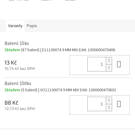
Varianty
Popis
Balení: 15ks
Skladem
(87 balení)
| E11100074 9 MM MIX
EAN:
1000000470406
Do 
13 Kč
10,74 Kč bez DPH
Balení: 150ks
Skladem
(5 balení)
| VO11100074 9 MM MIX
EAN:
1000000470802
Do 
88 Kč
72,73 Kč bez DPH
Z