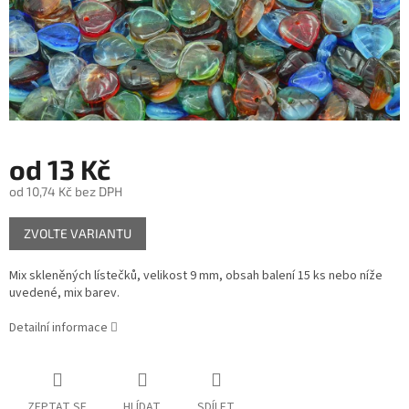
od
13 Kč
od
10,74 Kč
bez DPH
Měrná
ZVOLTE VARIANTU
cena:
Mix skleněných lístečků, velikost 9 mm, obsah balení 15 ks nebo níže
uvedené, mix barev.
Detailní informace
ZEPTAT SE
HLÍDAT
SDÍLET