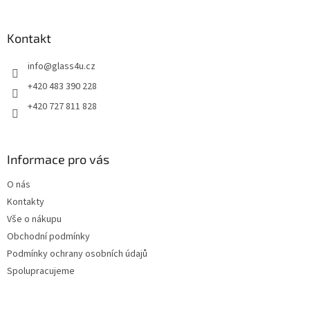
á
p
a
Kontakt
t
info
@
glass4u.cz
í
+420 483 390 228
+420 727 811 828
Informace pro vás
O nás
Kontakty
Vše o nákupu
Obchodní podmínky
Podmínky ochrany osobních údajů
Spolupracujeme