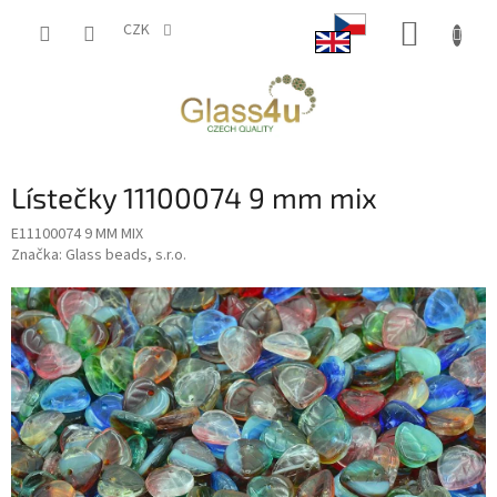
Přejít
NÁKUP
na
CZK
obsah
KOŠÍK
Lístečky 11100074 9 mm mix
E11100074 9 MM MIX
Značka:
Glass beads, s.r.o.