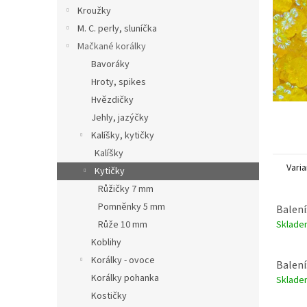
n
Kroužky
e
M. C. perly, sluníčka
l
Mačkané korálky
Bavoráky
Hroty, spikes
Hvězdičky
Jehly, jazýčky
Kalíšky, kytičky
Kalíšky
Varia
Kytičky
Růžičky 7 mm
Pomněnky 5 mm
Balení
Sklad
Růže 10 mm
Koblihy
Korálky - ovoce
Balení
Korálky pohanka
Sklad
Kostičky