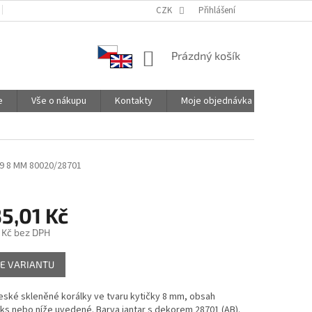
PODMÍNKY OCHRANY OSOBNÍCH ÚDAJŮ
CZK
SPOLUPRACUJEME
Přihlášení
NÁKUPNÍ
Prázdný košík
KOŠÍK
e
Vše o nákupu
Kontakty
Moje objednávka
9 8 MM 80020/28701
5,01 Kč
 Kč
bez DPH
E VARIANTU
české skleněné korálky ve tvaru kytičky 8 mm, obsah
 ks nebo níže uvedené. Barva jantar s dekorem 28701 (AB).