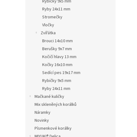
Rybičky 9x5 mm
Ryby 24x11 mm
Stromečky
Vločky
Zvířátka
Brouci 14x10 mm
Berušky 9x7 mm
Kočičí hlavy 13 mm
Kočky 16x10 mm
Sedící pes 19x17 mm
Rybičky 9x5 mm
Ryby 24x11 mm
Mačkané kuličky
Mix skleněných korálků
Náramky
Novinky
Písmenkové korálky
MIYUKI® Delica