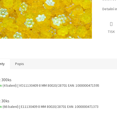
Detailní 
TISK
nty
Popis
: 300ks
em
(4 balení)
| VO11130409 8 MM 80020/28701
EAN:
1000000471595
: 30ks
em
(66 balení)
| E11130409 8 MM 80020/28701
EAN:
1000000471373