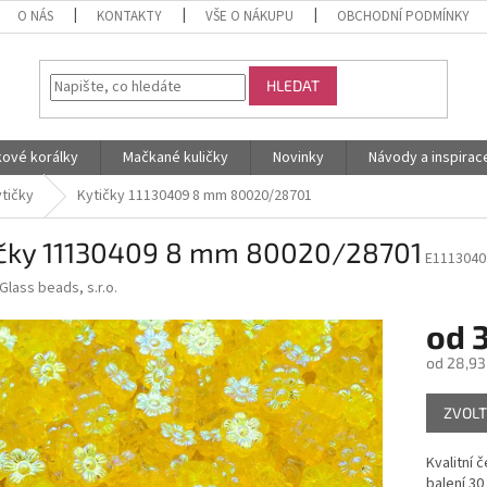
O NÁS
KONTAKTY
VŠE O NÁKUPU
OBCHODNÍ PODMÍNKY
HLEDAT
kové korálky
Mačkané kuličky
Novinky
Návody a inspirac
tičky
Kytičky 11130409 8 mm 80020/28701
ičky 11130409 8 mm 80020/28701
E1113040
Glass beads, s.r.o.
od
3
od
28,93
Měrná
ZVOLT
cena:
Kvalitní 
balení 30