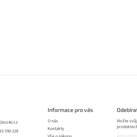
Informace pro vás
Odebíra
O nás
Vložte svů
glass4u.cz
produktech
Kontakty
83 390 228
Vše o nákupu