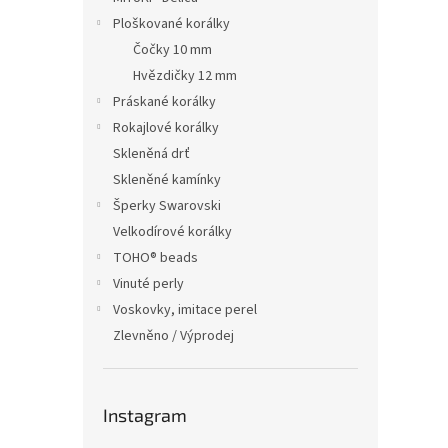
Ploškované korálky
Čočky 10 mm
Hvězdičky 12 mm
Práskané korálky
Rokajlové korálky
Skleněná drť
Skleněné kamínky
Šperky Swarovski
Velkodírové korálky
TOHO® beads
Vinuté perly
Voskovky, imitace perel
Zlevněno / Výprodej
Instagram