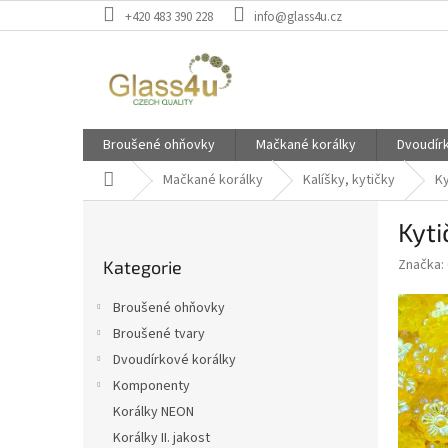
Přejít
+420 483 390 228
info@glass4u.cz
na
obsah
Broušené ohňovky
Mačkané korálky
Dvoudír
Domů
Mačkané korálky
Kalíšky, kytičky
Ky
P
Kyt
o
Přeskočit
s
Značka:
Kategorie
kategorie
t
r
Broušené ohňovky
a
Broušené tvary
n
Dvoudírkové korálky
n
í
Komponenty
p
Korálky NEON
a
Korálky II. jakost