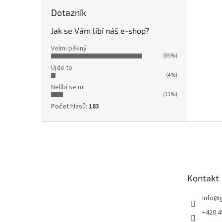
Dotazník
Jak se Vám líbí náš e-shop?
Velmi pěkný
(85%)
Ujde to
(4%)
Nelíbí se mi
(11%)
Počet hlasů:
183
Z
á
p
a
t
Kontakt
í
info
@
+420 4