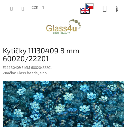
Přejít
NÁKUP
na
CZK
obsah
KOŠÍK
Kytičky 11130409 8 mm
60020/22201
E11130409 8 MM 60020/22201
Značka:
Glass beads, s.r.o.