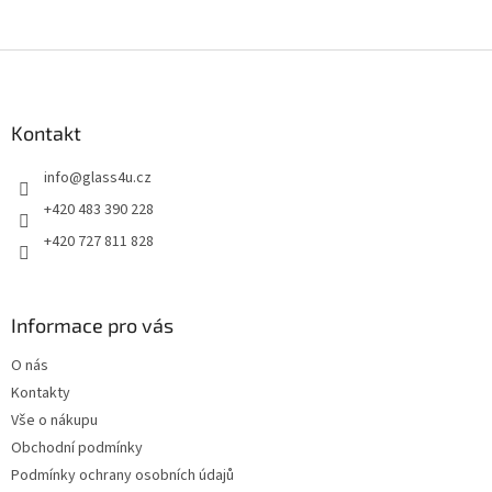
Z
á
p
a
Kontakt
t
info
@
glass4u.cz
í
+420 483 390 228
+420 727 811 828
Informace pro vás
O nás
Kontakty
Vše o nákupu
Obchodní podmínky
Podmínky ochrany osobních údajů