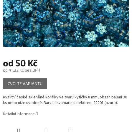
od
50 Kč
od
41,32 Kč
bez DPH
Měrná
ZVOLTE VARIANTU
cena:
Kvalitní české skleněné korálky ve tvaru kytičky 8 mm, obsah balení 30
ks nebo níže uvedené. Barva akvamarín s dekorem 22201 (azuro).
Detailní informace