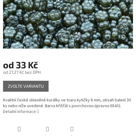
od
33 Kč
od
27,27 Kč
bez DPH
Měrná
ZVOLTE VARIANTU
cena:
Kvalitní české skleněné korálky ve tvaru kytičky 8 mm, obsah balení 30
ks nebo níže uvedené. Barva křišťál s povrchovou úpravou 65431
Detailní informace