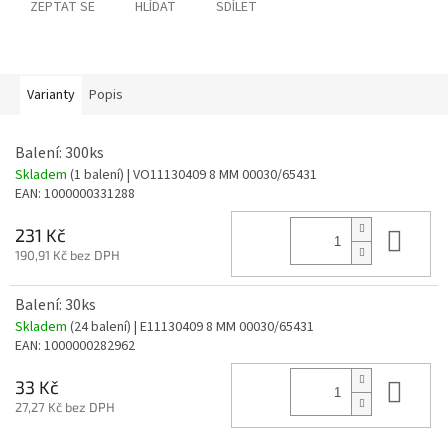
ZEPTAT SE
HLÍDAT
SDÍLET
Varianty
Popis
Balení: 300ks
Skladem
(1 balení)
| VO11130409 8 MM 00030/65431
EAN:
1000000331288
Do 
231 Kč
190,91 Kč bez DPH
Balení: 30ks
Skladem
(24 balení)
| E11130409 8 MM 00030/65431
EAN:
1000000282962
Do 
33 Kč
27,27 Kč bez DPH