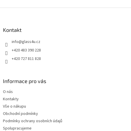
Z
á
p
a
Kontakt
t
info
@
glass4u.cz
í
+420 483 390 228
+420 727 811 828
Informace pro vás
O nás
Kontakty
Vše o nákupu
Obchodní podmínky
Podmínky ochrany osobních údajů
Spolupracujeme