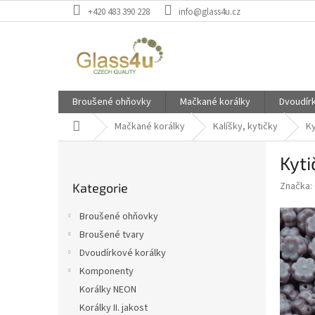
Přejít
+420 483 390 228
info@glass4u.cz
na
obsah
Broušené ohňovky
Mačkané korálky
Dvoudír
Domů
Mačkané korálky
Kalíšky, kytičky
K
P
Kyt
o
Přeskočit
s
Značka:
Kategorie
kategorie
t
r
Broušené ohňovky
a
Broušené tvary
n
Dvoudírkové korálky
n
í
Komponenty
p
Korálky NEON
a
Korálky II. jakost