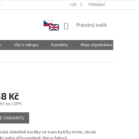
PODMÍNKY OCHRANY OSOBNÍCH ÚDAJŮ
CZK
SPOLUPRACUJEME
Přihlášení
NÁKUPNÍ
Prázdný košík
KOŠÍK
e
Vše o nákupu
Kontakty
Moje objednávka
58 Kč
 Kč
bez DPH
E VARIANTU
české skleněné korálky ve tvaru kytičky 6 mm, obsah
 ks nebo níže uvedené. Barva fialová.