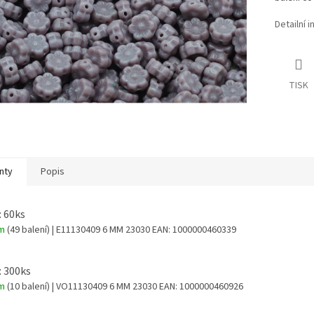
Detailní 
TISK
nty
Popis
: 60ks
em
(49 balení)
| E11130409 6 MM 23030
EAN:
1000000460339
: 300ks
em
(10 balení)
| VO11130409 6 MM 23030
EAN:
1000000460926