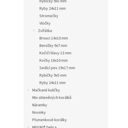
Rybičky 9x5 mm
Ryby 24x11 mm
Stromečky
Vločky
Zvířátka
Brouci 14x10 mm
Berušky 9x7 mm
Kočičí hlavy 13 mm
Kočky 16x10 mm
Sedící pes 19x17 mm
Rybičky 9x5 mm
Ryby 24x11 mm
Mačkané kuličky
Mix skleněných korálků
Náramky
Novinky
Písmenkové korálky
MIYUKI® Delica