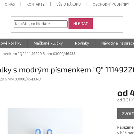
O NÁS
KONTAKTY
VŠE O NÁKUPU
OBCHODNÍ PODMÍNKY
HLEDAT
kové korálky
Mačkané kuličky
Novinky
Návody a inspirac
ísmenkem "Q" 11149220 6 mm 03000/46433
álky s modrým písmenkem "Q" 11149
20 6 MM 03000/46433-Q
od
4
od
3,31 K
Měrná
ZVOLT
cena:
Nabízíme
v bílé ba