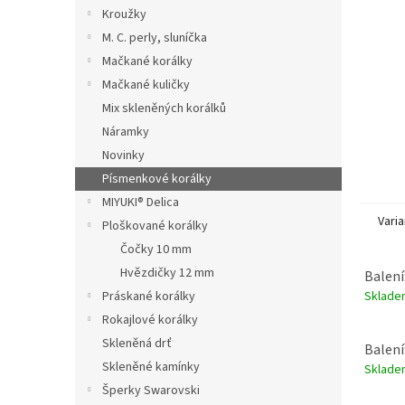
n
Kroužky
e
M. C. perly, sluníčka
l
Mačkané korálky
Mačkané kuličky
Mix skleněných korálků
Náramky
Novinky
Písmenkové korálky
MIYUKI® Delica
Varia
Ploškované korálky
Čočky 10 mm
Hvězdičky 12 mm
Balení
Sklad
Práskané korálky
Rokajlové korálky
Skleněná drť
Balení
Skleněné kamínky
Sklad
Šperky Swarovski