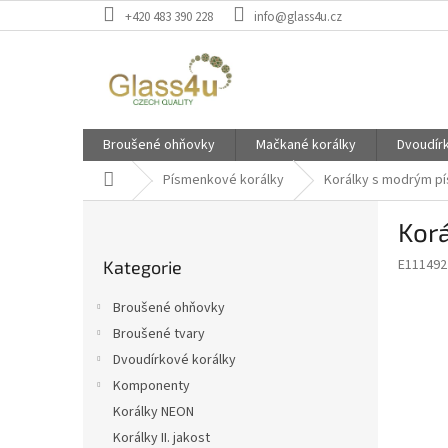
Přejít
+420 483 390 228
info@glass4u.cz
na
obsah
Broušené ohňovky
Mačkané korálky
Dvoudír
Domů
Písmenkové korálky
Korálky s modrým p
P
Kor
o
Přeskočit
s
E111492
Kategorie
kategorie
t
r
Broušené ohňovky
a
Broušené tvary
n
Dvoudírkové korálky
n
í
Komponenty
p
Korálky NEON
a
Korálky II. jakost