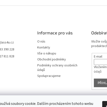
Informace pro vás
Odebíra
O nás
Vložte svů
glass4u.cz
produktech
Kontakty
83 390 228
Vše o nákupu
27 811 828
E-mail
Obchodní podmínky
Podmínky ochrany osobních
Vložením
údajů
údajů
Spolupracujeme
PŘIHL
oužívá soubory cookie. Dalším procházením tohoto webu
Facebook