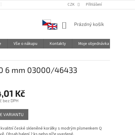
PODMÍNKY OCHRANY OSOBNÍCH ÚDAJŮ
CZK
SPOLUPRACUJEME
Přihlášení
NÁKUPNÍ
Prázdný košík
KOŠÍK
e
Vše o nákupu
Kontakty
Moje objednávka
220 6 mm 03000/46433
,01 Kč
č
bez DPH
E VARIANTU
 kvalitní české skleněné korálky s modrým písmenkem Q
rvě. Obsah balení 2 ks nebo níže uvedené.