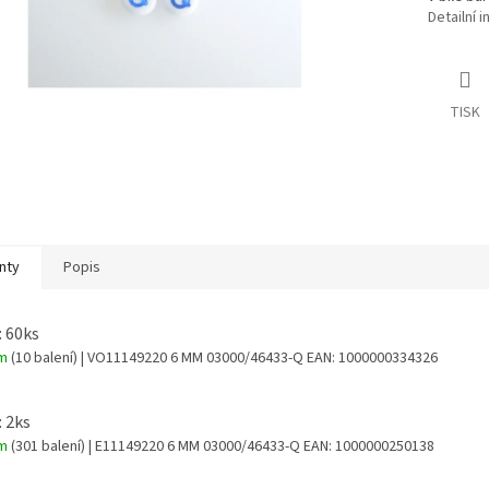
Detailní 
TISK
nty
Popis
: 60ks
em
(10 balení)
| VO11149220 6 MM 03000/46433-Q
EAN:
1000000334326
: 2ks
em
(301 balení)
| E11149220 6 MM 03000/46433-Q
EAN:
1000000250138