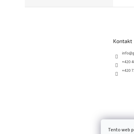
Z
á
p
a
t
Kontakt
í
info
@
+420 4
+420 7
Tento web p