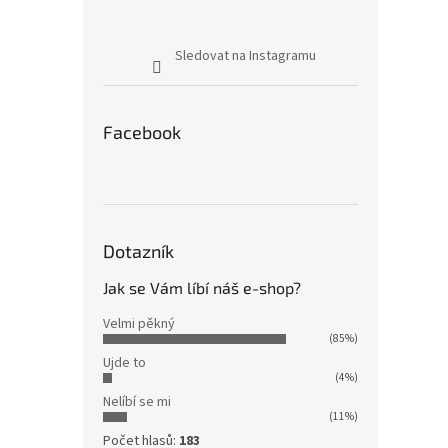
Sledovat na Instagramu
Facebook
Dotazník
Jak se Vám líbí náš e-shop?
Velmi pěkný
(85%)
Ujde to
(4%)
Nelíbí se mi
(11%)
Počet hlasů:
183