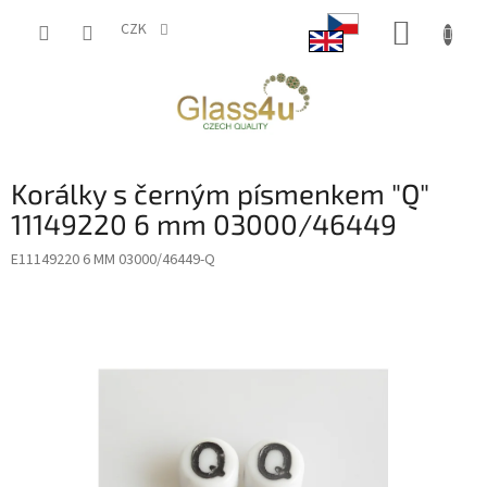
Přejít
NÁKUP
na
CZK
obsah
KOŠÍK
Korálky s černým písmenkem "Q"
11149220 6 mm 03000/46449
E11149220 6 MM 03000/46449-Q