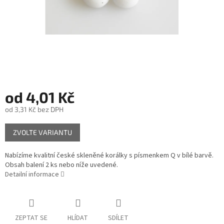
od
4,01 Kč
od
3,31 Kč
bez DPH
Měrná
ZVOLTE VARIANTU
cena:
Nabízíme kvalitní české skleněné korálky s písmenkem Q v bílé barvě.
Obsah balení 2 ks nebo níže uvedené.
Detailní informace
ZEPTAT SE
HLÍDAT
SDÍLET