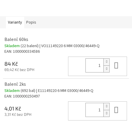
Varianty
Popis
Balení: 60ks
Skladem
(22 balení)
| VO11149220 6 MM 03000/46449-Q
EAN:
1000000334586
Do 
84 Kč
69,42 Kč bez DPH
Balení: 2ks
Skladem
(692 bal)
| E11149220 6 MM 03000/46449-Q
EAN:
1000000250497
Do 
4,01 Kč
3,31 Kč bez DPH