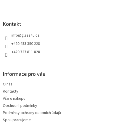
Z
á
p
a
Kontakt
t
info
@
glass4u.cz
í
+420 483 390 228
+420 727 811 828
Informace pro vás
O nás
Kontakty
Vše o nákupu
Obchodní podmínky
Podmínky ochrany osobních údajů
Spolupracujeme