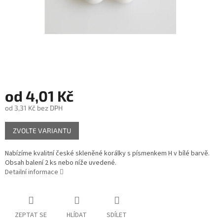
od
4,01 Kč
od
3,31 Kč
bez DPH
Měrná
ZVOLTE VARIANTU
cena:
Nabízíme kvalitní české skleněné korálky s písmenkem H v bílé barvě.
Obsah balení 2 ks nebo níže uvedené.
Detailní informace
ZEPTAT SE
HLÍDAT
SDÍLET