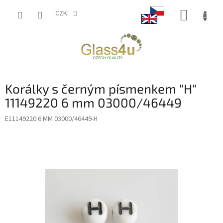
Přejít
NÁKUP
na
CZK
obsah
KOŠÍK
Korálky s černým písmenkem "H"
11149220 6 mm 03000/46449
E11149220 6 MM 03000/46449-H