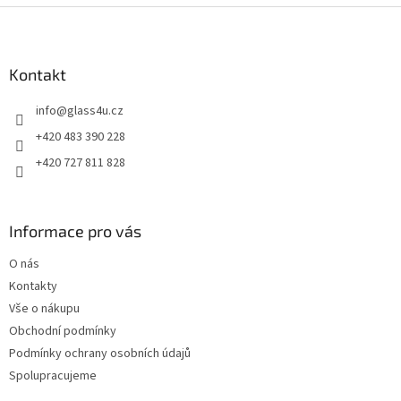
Z
á
p
a
Kontakt
t
info
@
glass4u.cz
í
+420 483 390 228
+420 727 811 828
Informace pro vás
O nás
Kontakty
Vše o nákupu
Obchodní podmínky
Podmínky ochrany osobních údajů
Spolupracujeme