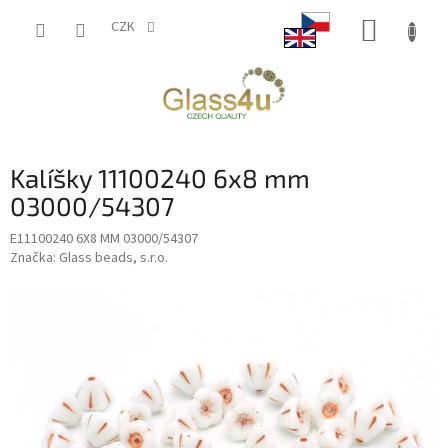
Přejít
NÁKUP
na
CZK
obsah
KOŠÍK
Kalíšky 11100240 6x8 mm
03000/54307
E11100240 6X8 MM 03000/54307
Značka:
Glass beads, s.r.o.