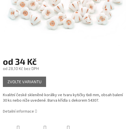
od
34 Kč
od
28,10 Kč
bez DPH
Měrná
ZVOLTE VARIANTU
cena:
Kvalitní české skleněné korálky ve tvaru kytičky 6x8 mm, obsah balení
30 ks nebo níže uvedené. Barva křídla s dekorem 54307.
Detailní informace