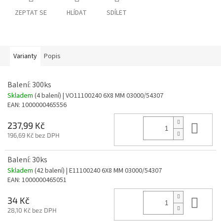
ZEPTAT SE
HLÍDAT
SDÍLET
Varianty
Popis
Balení: 300ks
Skladem
(4 balení)
| VO11100240 6X8 MM 03000/54307
EAN:
1000000465556
Do 
237,99 Kč
196,69 Kč bez DPH
Balení: 30ks
Skladem
(42 balení)
| E11100240 6X8 MM 03000/54307
EAN:
1000000465051
Do 
34 Kč
28,10 Kč bez DPH