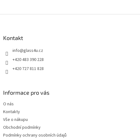
Z
á
p
a
Kontakt
t
info
@
glass4u.cz
í
+420 483 390 228
+420 727 811 828
Informace pro vás
O nás
Kontakty
Vše o nákupu
Obchodní podmínky
Podmínky ochrany osobních údajů