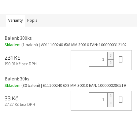
Varianty
Popis
Balení: 300ks
Skladem
(1 balení)
| VO11100240 6X8 MM 30010
EAN:
1000000312102
Do 
231 Kč
190,91 Kč bez DPH
Balení: 30ks
Skladem
(80 balení)
| E11100240 6X8 MM 30010
EAN:
1000000286519
Do 
33 Kč
27,27 Kč bez DPH
Z
á