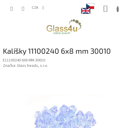
Přejít
NÁKUP
na
CZK
obsah
KOŠÍK
Kalíšky 11100240 6x8 mm 30010
E11100240 6X8 MM 30010
Značka:
Glass beads, s.r.o.