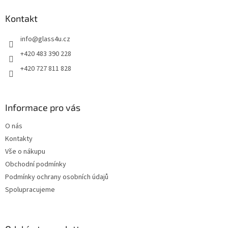
p
a
Kontakt
t
info
@
glass4u.cz
í
+420 483 390 228
+420 727 811 828
Informace pro vás
O nás
Kontakty
Vše o nákupu
Obchodní podmínky
Podmínky ochrany osobních údajů
Spolupracujeme