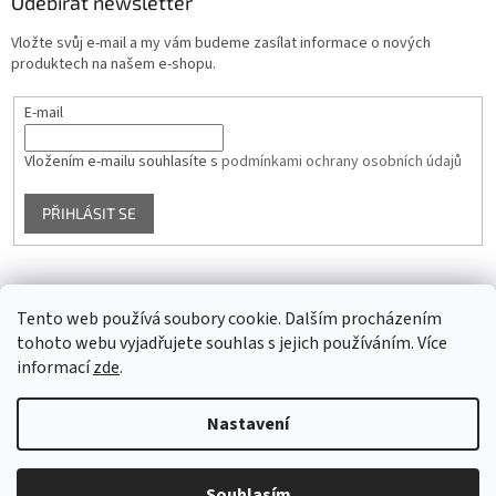
Odebírat newsletter
Vložte svůj e-mail a my vám budeme zasílat informace o nových
produktech na našem e-shopu.
E-mail
Vložením e-mailu souhlasíte s
podmínkami ochrany osobních údajů
PŘIHLÁSIT SE
Facebook
Tento web používá soubory cookie. Dalším procházením
tohoto webu vyjadřujete souhlas s jejich používáním. Více
informací
zde
.
Vytvořil Shoptet
Nastavení
Copyright 2026
Glass4u.cz
. Všechna práva vyhrazena.
Upravit
Souhlasím