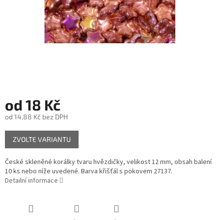
od
18 Kč
od
14,88 Kč
bez DPH
Měrná
ZVOLTE VARIANTU
cena:
České skleněné korálky tvaru hvězdičky, velikost 12 mm, obsah balení
10 ks nebo níže uvedené. Barva křišťál s pokovem 27137.
Detailní informace