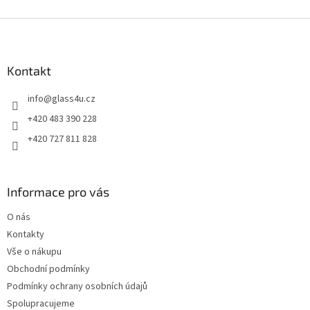
Z
á
p
a
Kontakt
t
info
@
glass4u.cz
í
+420 483 390 228
+420 727 811 828
Informace pro vás
O nás
Kontakty
Vše o nákupu
Obchodní podmínky
Podmínky ochrany osobních údajů
Spolupracujeme