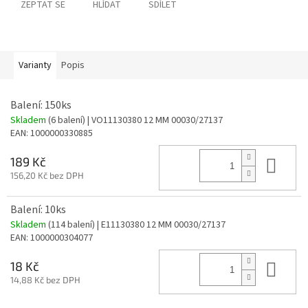
ZEPTAT SE
HLÍDAT
SDÍLET
Varianty
Popis
Balení: 150ks
Skladem
(6 balení)
| VO11130380 12 MM 00030/27137
EAN:
1000000330885
Do 
189 Kč
156,20 Kč bez DPH
Balení: 10ks
Skladem
(114 balení)
| E11130380 12 MM 00030/27137
EAN:
1000000304077
Do 
18 Kč
14,88 Kč bez DPH