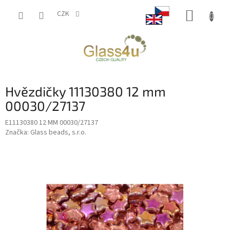
Přejít
NÁKUP
na
CZK
obsah
KOŠÍK
Hvězdičky 11130380 12 mm
00030/27137
E11130380 12 MM 00030/27137
Značka:
Glass beads, s.r.o.