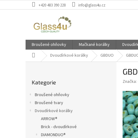
Přejít
+420 483 390 228
info@glass4u.cz
na
obsah
Broušené ohňovky
Mačkané korálky
Dvoudír
Domů
Dvoudírkové korálky
GBDUO
GBDUO
P
GBD
o
Přeskočit
s
Značka:
Kategorie
kategorie
t
r
Broušené ohňovky
a
Broušené tvary
n
Dvoudírkové korálky
n
í
ARROW®
p
Brick - dvoudírkové
a
DIAMONDUO®