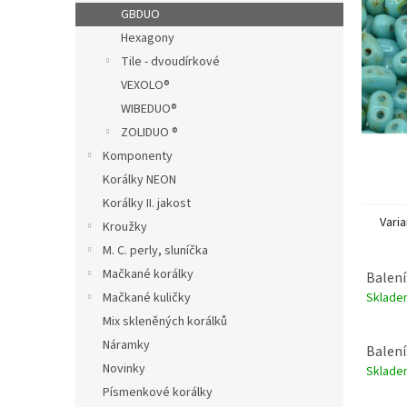
n
GBDUO
e
Hexagony
l
Tile - dvoudírkové
VEXOLO®
WIBEDUO®
ZOLIDUO ®
Komponenty
Korálky NEON
Korálky II. jakost
Varia
Kroužky
M. C. perly, sluníčka
Mačkané korálky
Balení
Sklad
Mačkané kuličky
Mix skleněných korálků
Náramky
Balení
Novinky
Sklad
Písmenkové korálky