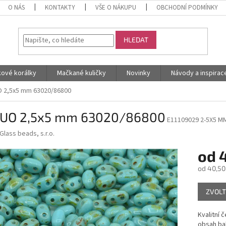
O NÁS
KONTAKTY
VŠE O NÁKUPU
OBCHODNÍ PODMÍNKY
HLEDAT
kové korálky
Mačkané kuličky
Novinky
Návody a inspirac
 2,5x5 mm 63020/86800
UO 2,5x5 mm 63020/86800
E11109029 2-5X5 M
Glass beads, s.r.o.
od
4
od
40,50
Měrná
ZVOLT
cena:
Kvalitní 
obsah bal