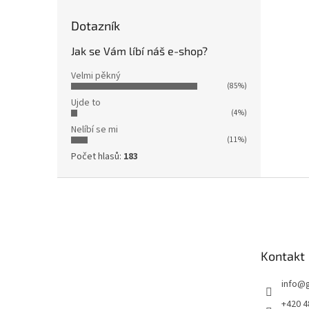
Dotazník
Jak se Vám líbí náš e-shop?
Velmi pěkný
(85%)
Ujde to
(4%)
Nelíbí se mi
(11%)
Počet hlasů:
183
Z
á
p
a
t
Kontakt
í
info
@
+420 4