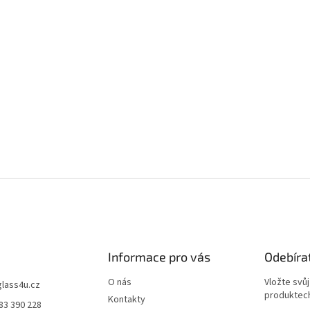
Informace pro vás
Odebíra
O nás
Vložte svů
glass4u.cz
produktech
Kontakty
83 390 228