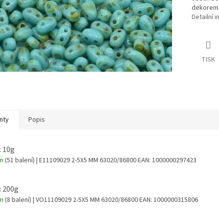
dekorem 
Detailní 
TISK
nty
Popis
: 10g
em
(51 balení)
| E11109029 2-5X5 MM 63020/86800
EAN:
1000000297423
: 200g
em
(8 balení)
| VO11109029 2-5X5 MM 63020/86800
EAN:
1000000315806