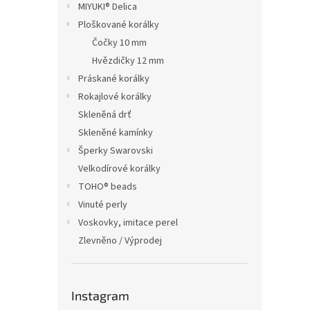
MIYUKI® Delica
Ploškované korálky
Čočky 10 mm
Hvězdičky 12 mm
Práskané korálky
Rokajlové korálky
Skleněná drť
Skleněné kamínky
Šperky Swarovski
Velkodírové korálky
TOHO® beads
Vinuté perly
Voskovky, imitace perel
Zlevněno / Výprodej
Instagram