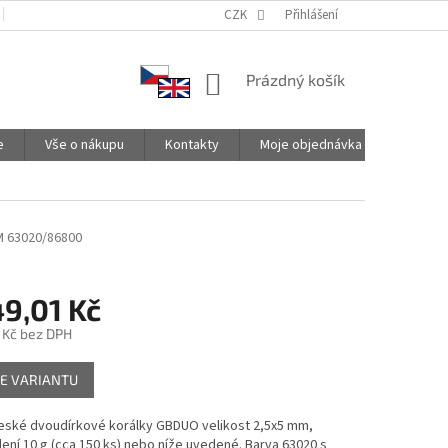
PODMÍNKY OCHRANY OSOBNÍCH ÚDAJŮ
CZK
SPOLUPRACUJEME
Přihlášení
NÁKUPNÍ
Prázdný košík
KOŠÍK
e
Vše o nákupu
Kontakty
Moje objednávka
M 63020/86800
9,01 Kč
 Kč
bez DPH
E VARIANTU
české dvoudírkové korálky GBDUO velikost 2,5x5 mm,
ení 10 g (cca 150 ks) nebo níže uvedené. Barva 63020 s