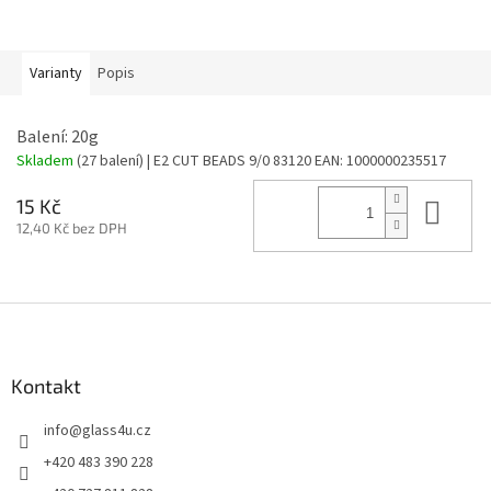
Varianty
Popis
Balení: 20g
Skladem
(27 balení)
| E2 CUT BEADS 9/0 83120
EAN:
1000000235517
Do 
15 Kč
12,40 Kč bez DPH
Z
á
p
a
Kontakt
t
info
@
glass4u.cz
í
+420 483 390 228