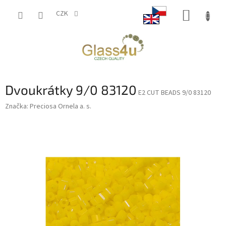
Přejít
NÁKUP
na
CZK
obsah
KOŠÍK
Dvoukrátky 9/0 83120
E2 CUT BEADS 9/0 83120
Značka:
Preciosa Ornela a. s.