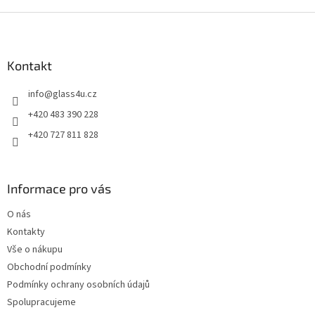
Z
á
p
a
Kontakt
t
info
@
glass4u.cz
í
+420 483 390 228
+420 727 811 828
Informace pro vás
O nás
Kontakty
Vše o nákupu
Obchodní podmínky
Podmínky ochrany osobních údajů
Spolupracujeme