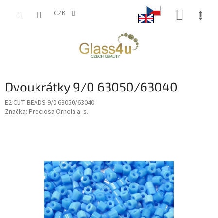
Přejít
NÁKUP
na
CZK
obsah
KOŠÍK
Dvoukrátky 9/0 63050/63040
E2 CUT BEADS 9/0 63050/63040
Značka:
Preciosa Ornela a. s.