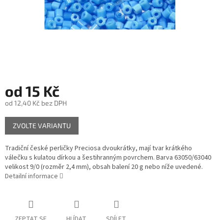
od
15 Kč
od
12,40 Kč
bez DPH
Měrná
ZVOLTE VARIANTU
cena:
Tradiční české perličky Preciosa dvoukrátky, mají tvar krátkého
válečku s kulatou dírkou a šestihranným povrchem. Barva 63050/63040
velikost 9/0 (rozměr 2,4 mm), obsah balení 20 g nebo níže uvedené.
Detailní informace
ZEPTAT SE
HLÍDAT
SDÍLET