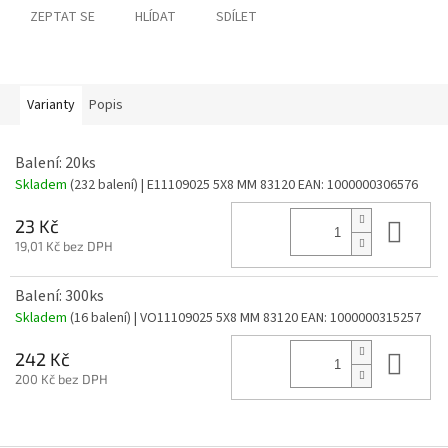
ZEPTAT SE
HLÍDAT
SDÍLET
Varianty
Popis
Balení: 20ks
Skladem
(232 balení)
| E11109025 5X8 MM 83120
EAN:
1000000306576
Do 
23 Kč
19,01 Kč bez DPH
Balení: 300ks
Skladem
(16 balení)
| VO11109025 5X8 MM 83120
EAN:
1000000315257
Do 
242 Kč
200 Kč bez DPH