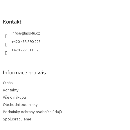
Z
á
p
a
Kontakt
t
info
@
glass4u.cz
í
+420 483 390 228
+420 727 811 828
Informace pro vás
O nás
Kontakty
Vše o nákupu
Obchodní podmínky
Podmínky ochrany osobních údajů
Spolupracujeme