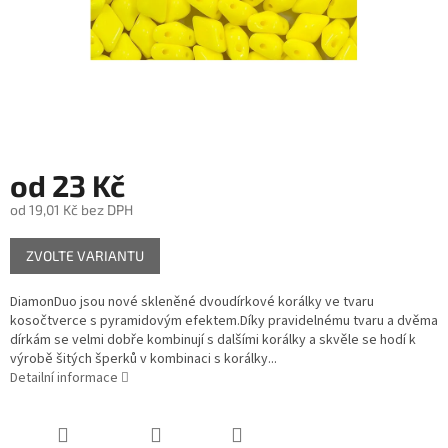
od
23 Kč
od
19,01 Kč
bez DPH
Měrná
ZVOLTE VARIANTU
cena:
DiamonDuo jsou nové skleněné dvoudírkové korálky ve tvaru
kosočtverce s pyramidovým efektem.Díky pravidelnému tvaru a dvěma
dírkám se velmi dobře kombinují s dalšími korálky a skvěle se hodí k
výrobě šitých šperků v kombinaci s korálky...
Detailní informace