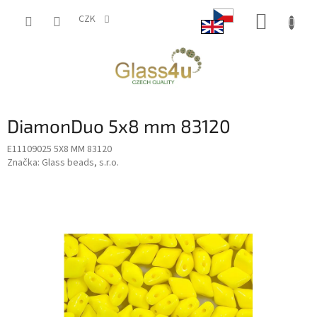
Přejít
NÁKUP
na
CZK
obsah
KOŠÍK
DiamonDuo 5x8 mm 83120
E11109025 5X8 MM 83120
Značka:
Glass beads, s.r.o.