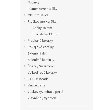
Novinky
Písmenkové korálky
MIYUKI® Delica
Ploškované korálky
Čočky 10 mm
Hvězdičky 12 mm
Práskané korálky
Rokajlové korálky
Skleněná drť
Skleněné kamínky
Šperky Swarovski
Velkodírové korálky
TOHO® beads
Vinuté perly
Voskovky, imitace perel
Zlevněno / Výprodej