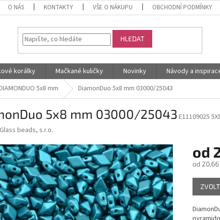
O NÁS
KONTAKTY
VŠE O NÁKUPU
OBCHODNÍ PODMÍNKY
HLEDAT
kové korálky
Mačkané kuličky
Novinky
Návody a inspirac
DIAMONDUO 5x8 mm
DiamonDuo 5x8 mm 03000/25043
monDuo 5x8 mm 03000/25043
E11109025 5X
Glass beads, s.r.o.
od
od
20,66
Měrná
ZVOLT
cena:
DiamonDu
pyramido