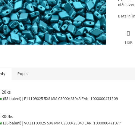
níže uved
Detailní 
TISK
nty
Popis
: 20ks
em
(55 balení)
| E11109025 5X8 MM 03000/25043
EAN:
1000000471809
: 300ks
em
(16 balení)
| VO11109025 5X8 MM 03000/25043
EAN:
1000000471977