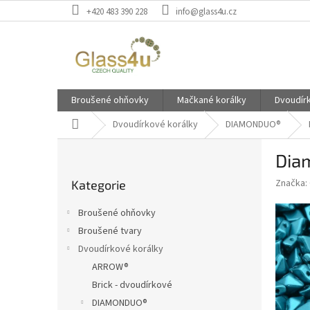
Přejít
+420 483 390 228
info@glass4u.cz
na
obsah
Broušené ohňovky
Mačkané korálky
Dvoudír
Domů
Dvoudírkové korálky
DIAMONDUO®
P
Dia
o
Přeskočit
s
Značka:
Kategorie
kategorie
t
r
Broušené ohňovky
a
Broušené tvary
n
Dvoudírkové korálky
n
í
ARROW®
p
Brick - dvoudírkové
a
DIAMONDUO®