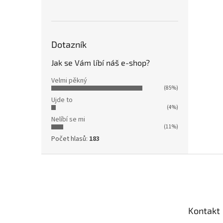
Dotazník
Jak se Vám líbí náš e-shop?
Velmi pěkný
(85%)
Ujde to
(4%)
Nelíbí se mi
(11%)
Počet hlasů:
183
Z
á
p
a
t
Kontakt
í