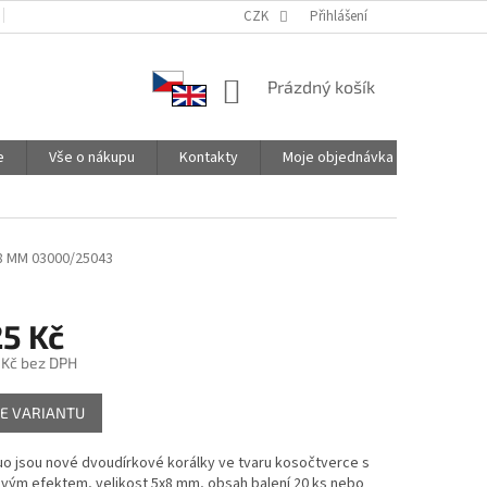
PODMÍNKY OCHRANY OSOBNÍCH ÚDAJŮ
CZK
SPOLUPRACUJEME
Přihlášení
NÁKUPNÍ
Prázdný košík
KOŠÍK
e
Vše o nákupu
Kontakty
Moje objednávka
8 MM 03000/25043
25 Kč
 Kč
bez DPH
E VARIANTU
o jsou nové dvoudírkové korálky ve tvaru kosočtverce s
vým efektem, velikost 5x8 mm, obsah balení 20 ks nebo