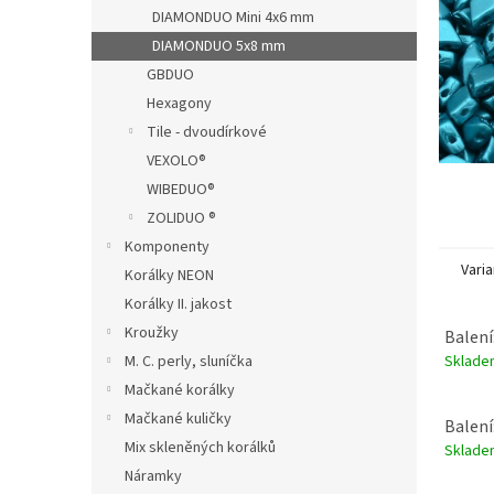
n
DIAMONDUO Mini 4x6 mm
e
DIAMONDUO 5x8 mm
l
GBDUO
Hexagony
Tile - dvoudírkové
VEXOLO®
WIBEDUO®
ZOLIDUO ®
Komponenty
Varia
Korálky NEON
Korálky II. jakost
Kroužky
Balení
Sklad
M. C. perly, sluníčka
Mačkané korálky
Mačkané kuličky
Balení
Mix skleněných korálků
Sklad
Náramky