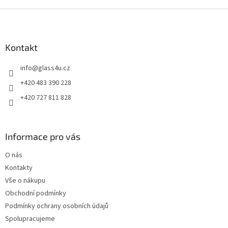
Z
á
p
a
Kontakt
t
info
@
glass4u.cz
í
+420 483 390 228
+420 727 811 828
Informace pro vás
O nás
Kontakty
Vše o nákupu
Obchodní podmínky
Podmínky ochrany osobních údajů
Spolupracujeme