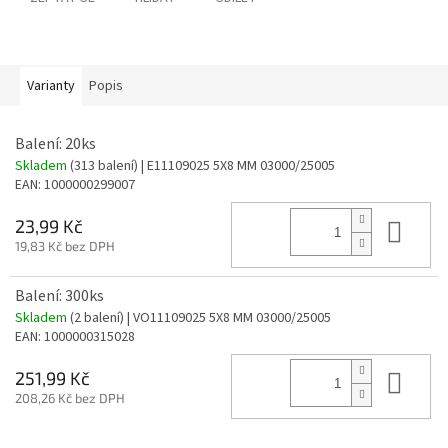
Varianty
Popis
Balení: 20ks
Skladem
(313 balení)
| E11109025 5X8 MM 03000/25005
EAN:
1000000299007
Do 
23,99 Kč
19,83 Kč bez DPH
Balení: 300ks
Skladem
(2 balení)
| VO11109025 5X8 MM 03000/25005
EAN:
1000000315028
Do 
251,99 Kč
208,26 Kč bez DPH