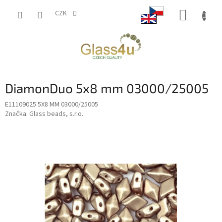
Přejít
NÁKUP
na
CZK
obsah
KOŠÍK
DiamonDuo 5x8 mm 03000/25005
E11109025 5X8 MM 03000/25005
Značka:
Glass beads, s.r.o.