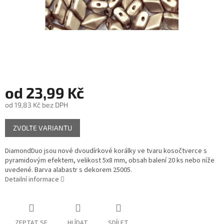
od
23,99 Kč
od
19,83 Kč
bez DPH
Měrná
ZVOLTE VARIANTU
cena:
DiamondDuo jsou nové dvoudírkové korálky ve tvaru kosočtverce s
pyramidovým efektem, velikost 5x8 mm, obsah balení 20 ks nebo níže
uvedené. Barva alabastr s dekorem 25005.
Detailní informace
ZEPTAT SE
HLÍDAT
SDÍLET