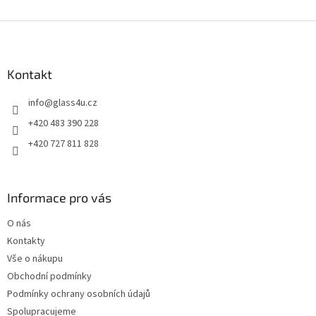
Z
á
p
a
Kontakt
t
info
@
glass4u.cz
í
+420 483 390 228
+420 727 811 828
Informace pro vás
O nás
Kontakty
Vše o nákupu
Obchodní podmínky
Podmínky ochrany osobních údajů
Spolupracujeme