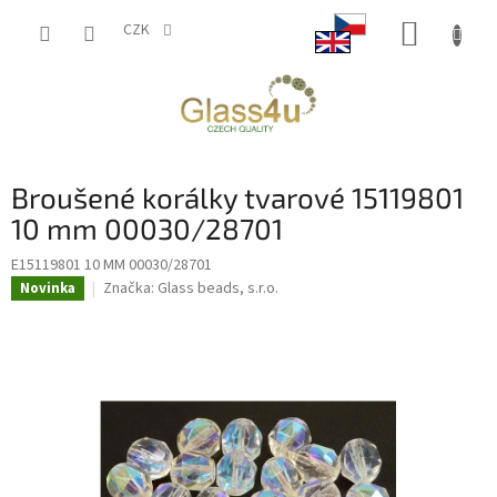
Přejít
NÁKUP
na
CZK
obsah
KOŠÍK
Broušené korálky tvarové 15119801
10 mm 00030/28701
E15119801 10 MM 00030/28701
Značka:
Glass beads, s.r.o.
Novinka