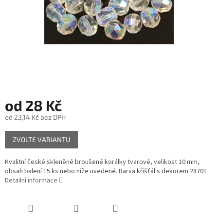
od
28 Kč
od
23,14 Kč
bez DPH
Měrná
ZVOLTE VARIANTU
cena:
Kvalitní české skleněné broušené korálky tvarové, velikost 10 mm,
obsah balení 15 ks nebo níže uvedené. Barva křišťál s dekorem 28701
Detailní informace