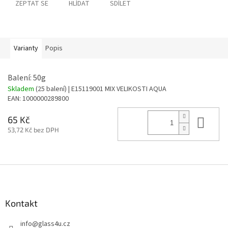
ZEPTAT SE
HLÍDAT
SDÍLET
Varianty
Popis
Balení: 50g
Skladem
(25 balení)
| E15119001 MIX VELIKOSTI AQUA
EAN:
1000000289800
Do 
65 Kč
53,72 Kč bez DPH
Z
á
p
a
Kontakt
t
info
@
glass4u.cz
í