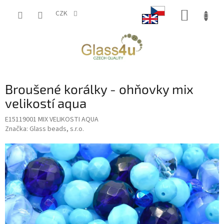
Přejít
NÁKUP
na
CZK
obsah
KOŠÍK
Broušené korálky - ohňovky mix
velikostí aqua
E15119001 MIX VELIKOSTI AQUA
Značka:
Glass beads, s.r.o.