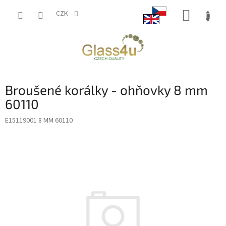
Přejít
NÁKUP
na
CZK
obsah
KOŠÍK
Broušené korálky - ohňovky 8 mm
60110
E15119001 8 MM 60110