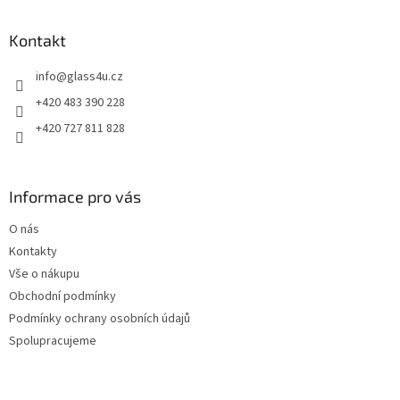
á
p
a
Kontakt
t
info
@
glass4u.cz
í
+420 483 390 228
+420 727 811 828
Informace pro vás
O nás
Kontakty
Vše o nákupu
Obchodní podmínky
Podmínky ochrany osobních údajů
Spolupracujeme