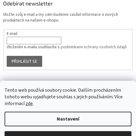
Odebírat newsletter
Vložte svůj e-mail a my vám budeme zasílat informace o nových
produktech na našem e-shopu.
E-mail
Vložením e-mailu souhlasíte s
podmínkami ochrany osobních údajů
PŘIHLÁSIT SE
Facebook
Tento web používá soubory cookie. Dalším procházením
tohoto webu vyjadřujete souhlas s jejich používáním. Více
informací
zde
.
Vytvořil Shoptet
Nastavení
Copyright 2026
Glass4u.cz
. Všechna práva vyhrazena.
Upravit