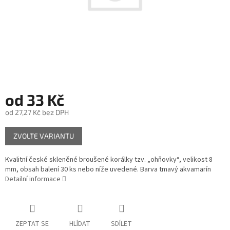
od
33 Kč
od
27,27 Kč
bez DPH
Měrná
ZVOLTE VARIANTU
cena:
Kvalitní české skleněné broušené korálky tzv. „ohňovky“, velikost 8
mm, obsah balení 30 ks nebo níže uvedené. Barva tmavý akvamarín
Detailní informace
ZEPTAT SE
HLÍDAT
SDÍLET