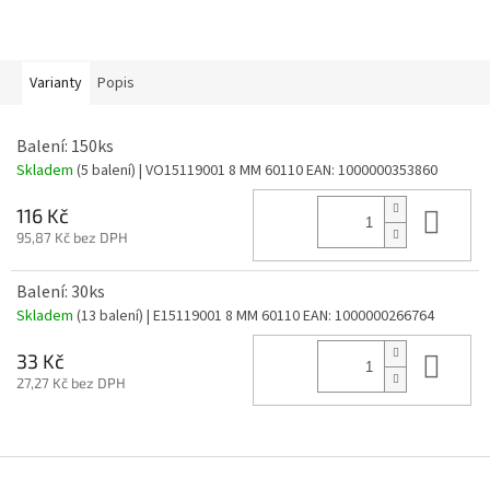
Varianty
Popis
Balení: 150ks
Skladem
(5 balení)
| VO15119001 8 MM 60110
EAN:
1000000353860
Do 
116 Kč
95,87 Kč bez DPH
Balení: 30ks
Skladem
(13 balení)
| E15119001 8 MM 60110
EAN:
1000000266764
Do 
33 Kč
27,27 Kč bez DPH
Z