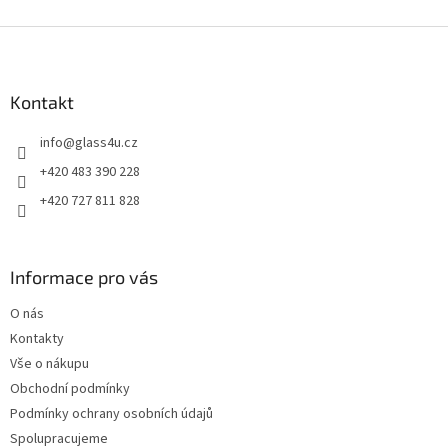
Z
á
p
a
Kontakt
t
info
@
glass4u.cz
í
+420 483 390 228
+420 727 811 828
Informace pro vás
O nás
Kontakty
Vše o nákupu
Obchodní podmínky
Podmínky ochrany osobních údajů
Spolupracujeme