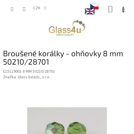
Přejít
NÁKUP
na
CZK
obsah
KOŠÍK
Broušené korálky - ohňovky 8 mm
50210/28701
E15119001 8 MM 50210/28701
Značka:
Glass beads, s.r.o.