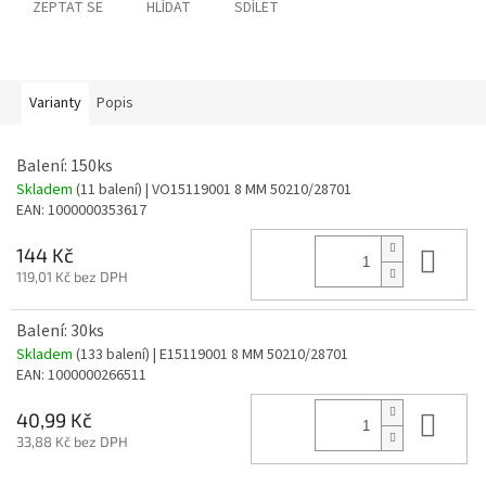
ZEPTAT SE
HLÍDAT
SDÍLET
Varianty
Popis
Balení: 150ks
Skladem
(11 balení)
| VO15119001 8 MM 50210/28701
EAN:
1000000353617
Do 
144 Kč
119,01 Kč bez DPH
Balení: 30ks
Skladem
(133 balení)
| E15119001 8 MM 50210/28701
EAN:
1000000266511
Do 
40,99 Kč
33,88 Kč bez DPH