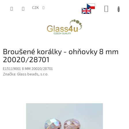
Přejít
NÁKUP
na
CZK
obsah
KOŠÍK
Broušené korálky - ohňovky 8 mm
20020/28701
E15119001 8 MM 20020/28701
Značka:
Glass beads, s.r.o.