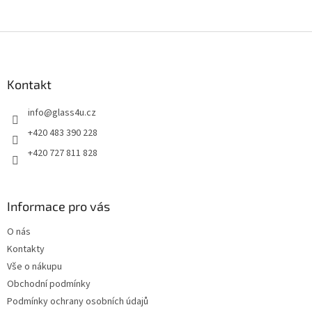
Z
á
p
a
Kontakt
t
info
@
glass4u.cz
í
+420 483 390 228
+420 727 811 828
Informace pro vás
O nás
Kontakty
Vše o nákupu
Obchodní podmínky
Podmínky ochrany osobních údajů