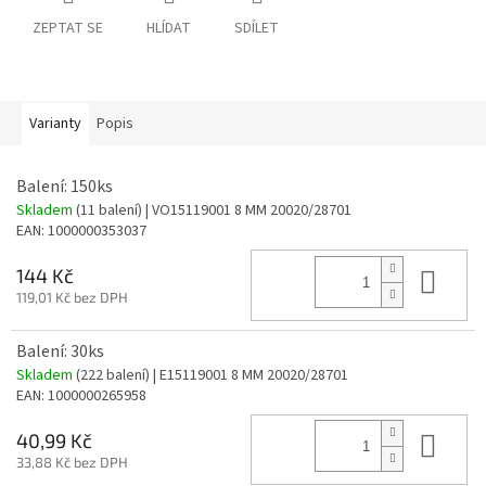
ZEPTAT SE
HLÍDAT
SDÍLET
Varianty
Popis
Balení: 150ks
Skladem
(11 balení)
| VO15119001 8 MM 20020/28701
EAN:
1000000353037
Do 
144 Kč
119,01 Kč bez DPH
Balení: 30ks
Skladem
(222 balení)
| E15119001 8 MM 20020/28701
EAN:
1000000265958
Do 
40,99 Kč
33,88 Kč bez DPH