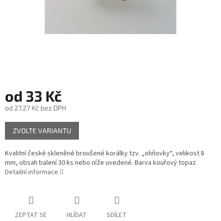
od
33 Kč
od
27,27 Kč
bez DPH
Měrná
ZVOLTE VARIANTU
cena:
Kvalitní české skleněné broušené korálky tzv. „ohňovky“, velikost 8
mm, obsah balení 30 ks nebo níže uvedené. Barva kouřový topaz
Detailní informace
ZEPTAT SE
HLÍDAT
SDÍLET