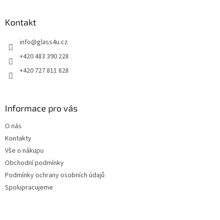
á
p
a
Kontakt
t
info
@
glass4u.cz
í
+420 483 390 228
+420 727 811 828
Informace pro vás
O nás
Kontakty
Vše o nákupu
Obchodní podmínky
Podmínky ochrany osobních údajů
Spolupracujeme