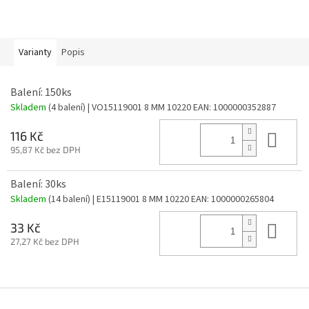
Varianty
Popis
Balení: 150ks
Skladem
(4 balení)
| VO15119001 8 MM 10220
EAN:
1000000352887
Do 
116 Kč
95,87 Kč bez DPH
Balení: 30ks
Skladem
(14 balení)
| E15119001 8 MM 10220
EAN:
1000000265804
Do 
33 Kč
27,27 Kč bez DPH
Z