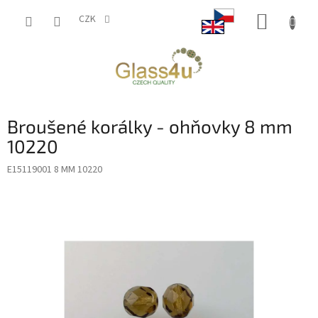
Přejít
NÁKUP
na
CZK
obsah
KOŠÍK
Broušené korálky - ohňovky 8 mm
10220
E15119001 8 MM 10220