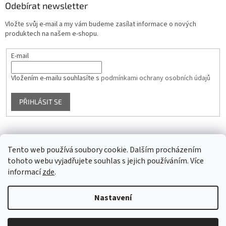
Odebírat newsletter
Vložte svůj e-mail a my vám budeme zasílat informace o nových
produktech na našem e-shopu.
E-mail
Vložením e-mailu souhlasíte s
podmínkami ochrany osobních údajů
PŘIHLÁSIT SE
Facebook
Tento web používá soubory cookie. Dalším procházením
tohoto webu vyjadřujete souhlas s jejich používáním. Více
informací
zde
.
Vytvořil Shoptet
Nastavení
Copyright 2026
Glass4u.cz
. Všechna práva vyhrazena.
Upravit