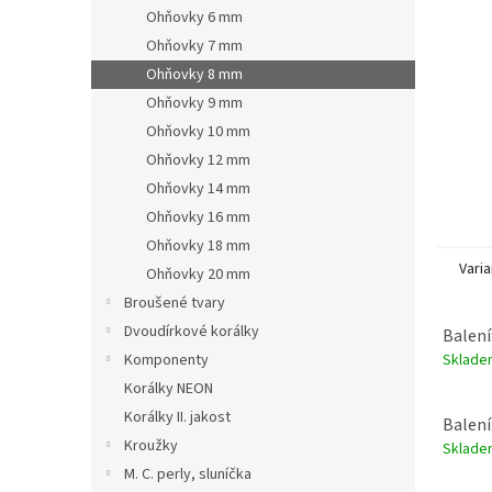
n
Ohňovky 6 mm
e
Ohňovky 7 mm
l
Ohňovky 8 mm
Ohňovky 9 mm
Ohňovky 10 mm
Ohňovky 12 mm
Ohňovky 14 mm
Ohňovky 16 mm
Ohňovky 18 mm
Varia
Ohňovky 20 mm
Broušené tvary
Dvoudírkové korálky
Balení
Sklad
Komponenty
Korálky NEON
Korálky II. jakost
Balení
Kroužky
Sklad
M. C. perly, sluníčka