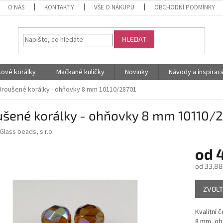
O NÁS
KONTAKTY
VŠE O NÁKUPU
OBCHODNÍ PODMÍNKY
HLEDAT
kové korálky
Mačkané kuličky
Novinky
Návody a inspirac
Broušené korálky - ohňovky 8 mm 10110/28701
ušené korálky - ohňovky 8 mm 10110/
Glass beads, s.r.o.
od
od
33,88
Měrná
ZVOLT
cena:
Kvalitní 
8 mm, obs