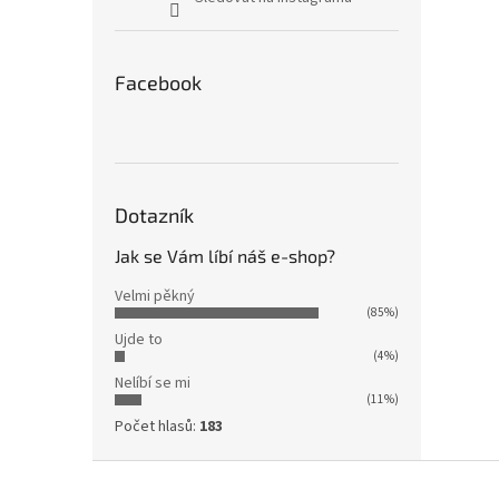
Facebook
Dotazník
Jak se Vám líbí náš e-shop?
Velmi pěkný
(85%)
Ujde to
(4%)
Nelíbí se mi
(11%)
Počet hlasů:
183
Z
á