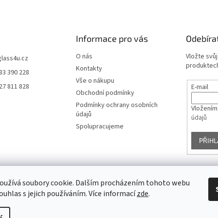
Informace pro vás
Odebíra
O nás
Vložte svů
glass4u.cz
produktech
Kontakty
83 390 228
Vše o nákupu
27 811 828
E-mail
Obchodní podmínky
Podmínky ochrany osobních
Vložením
údajů
údajů
Spolupracujeme
PŘIHL
oužívá soubory cookie. Dalším procházením tohoto webu
Facebook
ouhlas s jejich používáním. Více informací
zde
.