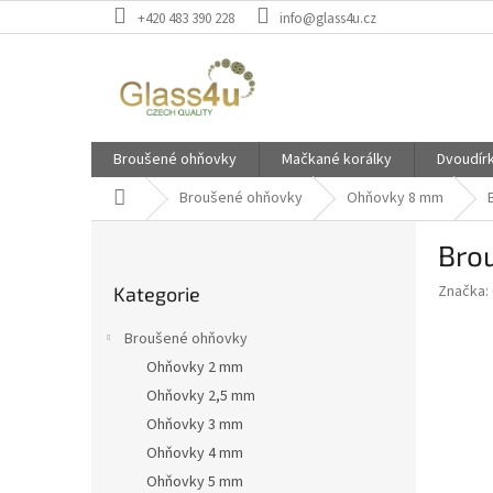
Přejít
+420 483 390 228
info@glass4u.cz
na
obsah
Broušené ohňovky
Mačkané korálky
Dvoudír
Domů
Broušené ohňovky
Ohňovky 8 mm
P
Bro
o
Přeskočit
s
Značka:
Kategorie
kategorie
t
r
Broušené ohňovky
a
Ohňovky 2 mm
n
Ohňovky 2,5 mm
n
í
Ohňovky 3 mm
p
Ohňovky 4 mm
a
Ohňovky 5 mm