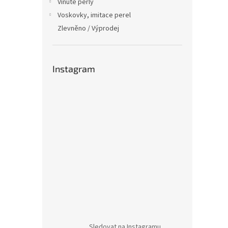
Vinuté perly
Voskovky, imitace perel
Zlevněno / Výprodej
Instagram
Sledovat na Instagramu