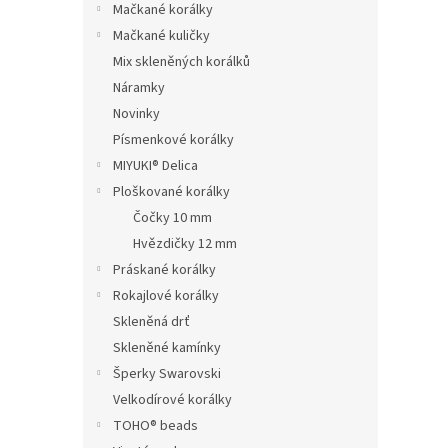
Mačkané korálky
Mačkané kuličky
Mix skleněných korálků
Náramky
Novinky
Písmenkové korálky
MIYUKI® Delica
Ploškované korálky
Čočky 10 mm
Hvězdičky 12 mm
Práskané korálky
Rokajlové korálky
Skleněná drť
Skleněné kamínky
Šperky Swarovski
Velkodírové korálky
TOHO® beads