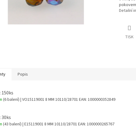
pokovem
Detailní 
TISK
nty
Popis
: 150ks
em
(6 balení)
| VO15119001 8 MM 10110/28701
EAN:
1000000352849
: 30ks
em
(43 balení)
| E15119001 8 MM 10110/28701
EAN:
1000000265767