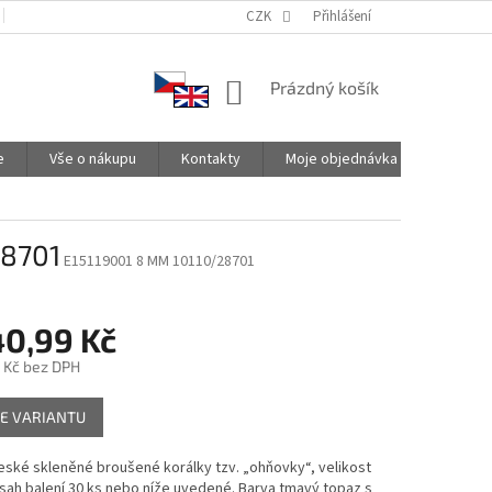
PODMÍNKY OCHRANY OSOBNÍCH ÚDAJŮ
CZK
SPOLUPRACUJEME
Přihlášení
NÁKUPNÍ
Prázdný košík
KOŠÍK
e
Vše o nákupu
Kontakty
Moje objednávka
28701
E15119001 8 MM 10110/28701
40,99 Kč
 Kč
bez DPH
E VARIANTU
české skleněné broušené korálky tzv. „ohňovky“, velikost
ah balení 30 ks nebo níže uvedené. Barva tmavý topaz s