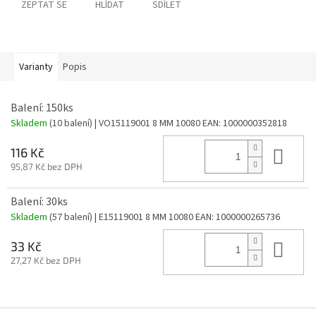
ZEPTAT SE
HLÍDAT
SDÍLET
Varianty
Popis
Balení: 150ks
Skladem
(10 balení)
| VO15119001 8 MM 10080
EAN:
1000000352818
Do 
116 Kč
95,87 Kč bez DPH
Balení: 30ks
Skladem
(57 balení)
| E15119001 8 MM 10080
EAN:
1000000265736
Do 
33 Kč
27,27 Kč bez DPH
Z