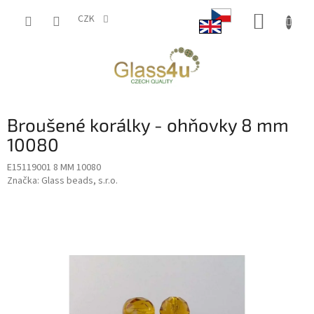
Přejít
NÁKUP
na
CZK
obsah
KOŠÍK
Broušené korálky - ohňovky 8 mm
10080
E15119001 8 MM 10080
Značka:
Glass beads, s.r.o.