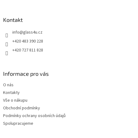
á
p
a
Kontakt
t
info
@
glass4u.cz
í
+420 483 390 228
+420 727 811 828
Informace pro vás
O nás
Kontakty
Vše o nákupu
Obchodní podmínky
Podmínky ochrany osobních údajů
Spolupracujeme