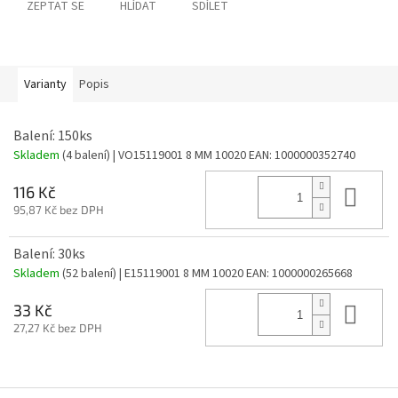
ZEPTAT SE
HLÍDAT
SDÍLET
Varianty
Popis
Balení: 150ks
Skladem
(4 balení)
| VO15119001 8 MM 10020
EAN:
1000000352740
Do 
116 Kč
95,87 Kč bez DPH
Balení: 30ks
Skladem
(52 balení)
| E15119001 8 MM 10020
EAN:
1000000265668
Do 
33 Kč
27,27 Kč bez DPH
Z