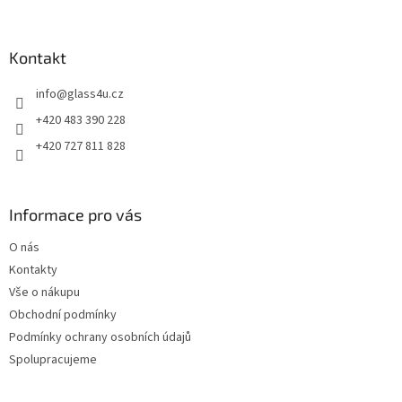
á
p
a
Kontakt
t
info
@
glass4u.cz
í
+420 483 390 228
+420 727 811 828
Informace pro vás
O nás
Kontakty
Vše o nákupu
Obchodní podmínky
Podmínky ochrany osobních údajů
Spolupracujeme