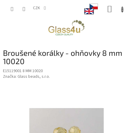
Přejít
NÁKUP
na
CZK
obsah
KOŠÍK
Broušené korálky - ohňovky 8 mm
10020
E15119001 8 MM 10020
Značka:
Glass beads, s.r.o.