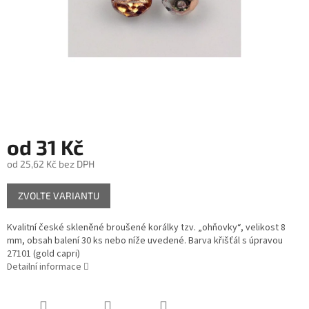
od
31 Kč
od
25,62 Kč
bez DPH
Měrná
ZVOLTE VARIANTU
cena:
Kvalitní české skleněné broušené korálky tzv. „ohňovky“, velikost 8
mm, obsah balení 30 ks nebo níže uvedené. Barva křišťál s úpravou
27101 (gold capri)
Detailní informace