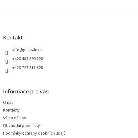
Z
á
p
a
Kontakt
t
info
@
glass4u.cz
í
+420 483 390 228
+420 727 811 828
Informace pro vás
O nás
Kontakty
Vše o nákupu
Obchodní podmínky
Podmínky ochrany osobních údajů