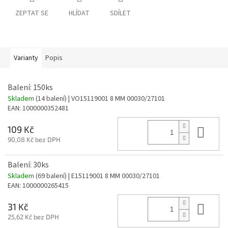
ZEPTAT SE
HLÍDAT
SDÍLET
Varianty
Popis
Balení: 150ks
Skladem
(14 balení)
| VO15119001 8 MM 00030/27101
EAN:
1000000352481
Do 
109 Kč
90,08 Kč bez DPH
Balení: 30ks
Skladem
(69 balení)
| E15119001 8 MM 00030/27101
EAN:
1000000265415
Do 
31 Kč
25,62 Kč bez DPH