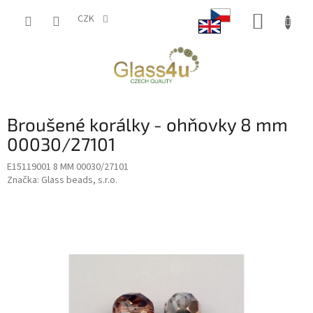
Přejít
NÁKUP
na
CZK
obsah
KOŠÍK
Broušené korálky - ohňovky 8 mm
00030/27101
E15119001 8 MM 00030/27101
Značka:
Glass beads, s.r.o.