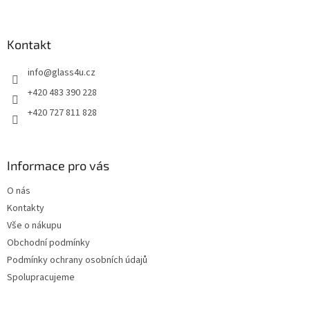
á
p
a
Kontakt
t
info
@
glass4u.cz
í
+420 483 390 228
+420 727 811 828
Informace pro vás
O nás
Kontakty
Vše o nákupu
Obchodní podmínky
Podmínky ochrany osobních údajů
Spolupracujeme