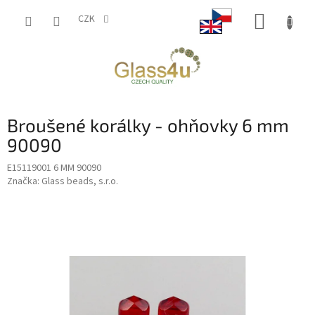
Přejít
NÁKUP
na
CZK
obsah
KOŠÍK
Broušené korálky - ohňovky 6 mm
90090
E15119001 6 MM 90090
Značka:
Glass beads, s.r.o.