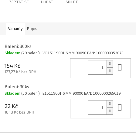
ZEPTAT SE
HLÍDAT
SDÍLET
Varianty
Popis
Balení: 300ks
Skladem
(29 balení)
| VO15119001 6 MM 90090
EAN:
1000000352078
Do 
154 Kč
127,27 Kč bez DPH
Balení: 30ks
Skladem
(50 balení)
| E15119001 6 MM 90090
EAN:
1000000265019
Do 
22 Kč
18,18 Kč bez DPH
Z