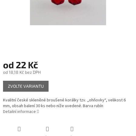
od
22 Kč
od
18,18 Kč
bez DPH
Měrná
ZVOLTE VARIANTU
cena:
Kvalitní české skleněné broušené korálky tzv. „ohňovky“, velikost 6
mm, obsah balení 30 ks nebo níže uvedené. Barva rubín
Detailní informace