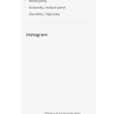
Vinuté perly
Voskovky, imitace perel
Zlevněno / Výprodej
Instagram
Sledovat na Instagramu