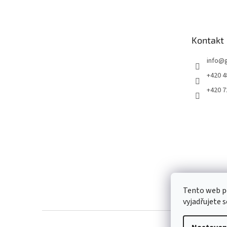
p
a
t
Kontakt
í
info
@
+420 4
+420 7
Tento web p
vyjadřujete s