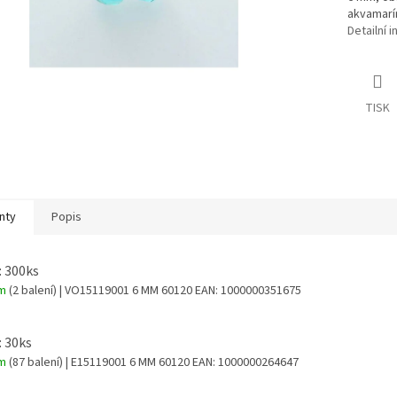
akvamarí
Detailní 
TISK
nty
Popis
: 300ks
em
(2 balení)
| VO15119001 6 MM 60120
EAN:
1000000351675
: 30ks
em
(87 balení)
| E15119001 6 MM 60120
EAN:
1000000264647