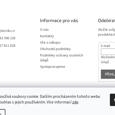
Informace pro vás
Odebíra
O nás
Vložte svů
glass4u.cz
produktech
Kontakty
83 390 228
Vše o nákupu
27 811 828
E-mail
Obchodní podmínky
Podmínky ochrany osobních
Vložením
údajů
údajů
Spolupracujeme
PŘIHL
oužívá soubory cookie. Dalším procházením tohoto webu
Facebook
ouhlas s jejich používáním. Více informací
zde
.