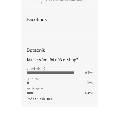
Facebook
Dotazník
Jak se Vám líbí náš e-shop?
Velmi pěkný
(85%)
Ujde to
(4%)
Nelíbí se mi
(11%)
Počet hlasů:
183
Z
á