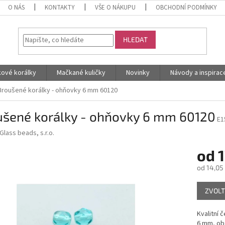
O NÁS
KONTAKTY
VŠE O NÁKUPU
OBCHODNÍ PODMÍNKY
HLEDAT
kové korálky
Mačkané kuličky
Novinky
Návody a inspirac
Broušené korálky - ohňovky 6 mm 60120
ušené korálky - ohňovky 6 mm 60120
E1
Glass beads, s.r.o.
od
1
od
14,05
Měrná
ZVOLT
cena:
Kvalitní 
6 mm, ob