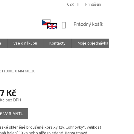
PODMÍNKY OCHRANY OSOBNÍCH ÚDAJŮ
CZK
SPOLUPRACUJEME
Přihlášení
NÁKUPNÍ
Prázdný košík
KOŠÍK
e
Vše o nákupu
Kontakty
Moje objednávka
5119001 6 MM 60120
7 Kč
 Kč
bez DPH
E VARIANTU
české skleněné broušené korálky tzv. „ohňovky“, velikost
sah balení 30 ks nebo níže uvedené. Barva tmavý