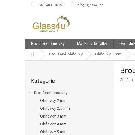
Přejít
+420 483 390 228
info@glass4u.cz
na
obsah
Broušené ohňovky
Mačkané korálky
Dvoudír
Domů
Broušené ohňovky
Ohňovky 6 mm
P
Bro
o
Přeskočit
s
Značka:
Kategorie
kategorie
t
r
Broušené ohňovky
a
Ohňovky 2 mm
n
Ohňovky 2,5 mm
n
í
Ohňovky 3 mm
p
Ohňovky 4 mm
a
Ohňovky 5 mm