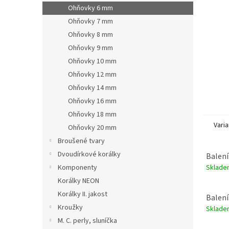
n
Ohňovky 6 mm
e
Ohňovky 7 mm
l
Ohňovky 8 mm
Ohňovky 9 mm
Ohňovky 10 mm
Ohňovky 12 mm
Ohňovky 14 mm
Ohňovky 16 mm
Ohňovky 18 mm
Varia
Ohňovky 20 mm
Broušené tvary
Dvoudírkové korálky
Balení
Sklad
Komponenty
Korálky NEON
Korálky II. jakost
Balení
Kroužky
Sklad
M. C. perly, sluníčka