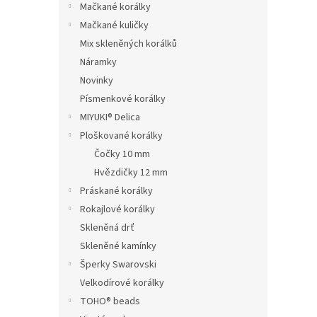
Mačkané korálky
Mačkané kuličky
Mix skleněných korálků
Náramky
Novinky
Písmenkové korálky
MIYUKI® Delica
Ploškované korálky
Čočky 10 mm
Hvězdičky 12 mm
Práskané korálky
Rokajlové korálky
Skleněná drť
Skleněné kamínky
Šperky Swarovski
Velkodírové korálky
TOHO® beads