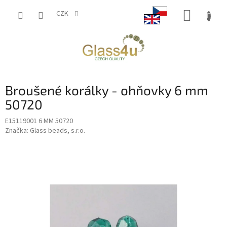
Přejít
NÁKUP
na
CZK
obsah
KOŠÍK
Broušené korálky - ohňovky 6 mm
50720
E15119001 6 MM 50720
Značka:
Glass beads, s.r.o.