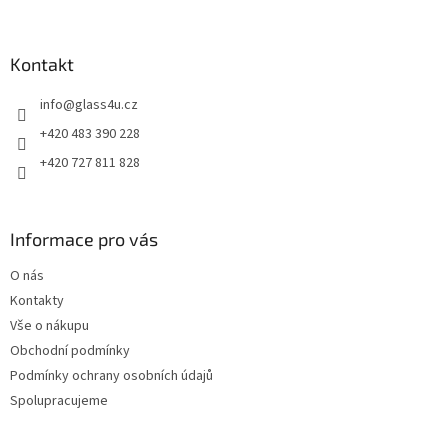
á
p
a
Kontakt
t
info
@
glass4u.cz
í
+420 483 390 228
+420 727 811 828
Informace pro vás
O nás
Kontakty
Vše o nákupu
Obchodní podmínky
Podmínky ochrany osobních údajů
Spolupracujeme