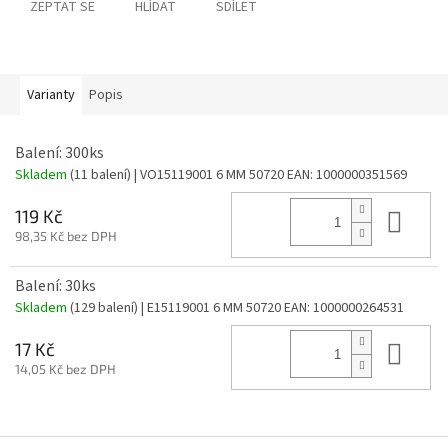
ZEPTAT SE
HLÍDAT
SDÍLET
Varianty
Popis
Balení: 300ks
Skladem
(11 balení)
| VO15119001 6 MM 50720
EAN:
1000000351569
Do 
119 Kč
98,35 Kč bez DPH
Balení: 30ks
Skladem
(129 balení)
| E15119001 6 MM 50720
EAN:
1000000264531
Do 
17 Kč
14,05 Kč bez DPH
Z