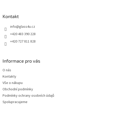
á
p
a
Kontakt
t
info
@
glass4u.cz
í
+420 483 390 228
+420 727 811 828
Informace pro vás
O nás
Kontakty
Vše o nákupu
Obchodní podmínky
Podmínky ochrany osobních údajů
Spolupracujeme