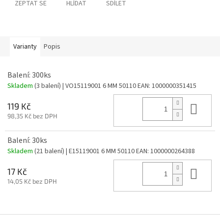
ZEPTAT SE
HLÍDAT
SDÍLET
Varianty
Popis
Balení: 300ks
Skladem
(3 balení)
| VO15119001 6 MM 50110
EAN:
1000000351415
Do 
119 Kč
98,35 Kč bez DPH
Balení: 30ks
Skladem
(21 balení)
| E15119001 6 MM 50110
EAN:
1000000264388
Do 
17 Kč
14,05 Kč bez DPH
Z