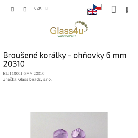
Přejít
NÁKUP
na
CZK
obsah
KOŠÍK
Broušené korálky - ohňovky 6 mm
20310
E15119001 6 MM 20310
Značka:
Glass beads, s.r.o.