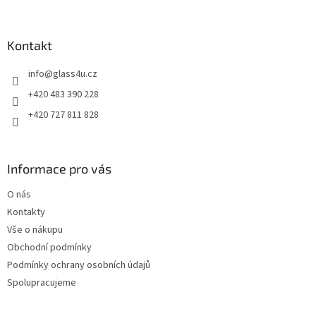
á
p
a
Kontakt
t
info
@
glass4u.cz
í
+420 483 390 228
+420 727 811 828
Informace pro vás
O nás
Kontakty
Vše o nákupu
Obchodní podmínky
Podmínky ochrany osobních údajů
Spolupracujeme