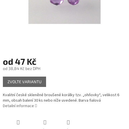
od
47 Kč
od
38,84 Kč
bez DPH
Měrná
ZVOLTE VARIANTU
cena:
Kvalitní české skleněné broušené korálky tzv. „ohňovky“, velikost 6
mm, obsah balení 30 ks nebo níže uvedené. Barva fialová
Detailní informace