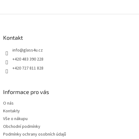
Z
á
p
a
Kontakt
t
info
@
glass4u.cz
í
+420 483 390 228
+420 727 811 828
Informace pro vás
O nás
Kontakty
Vše o nákupu
Obchodní podmínky
Podmínky ochrany osobních údajů