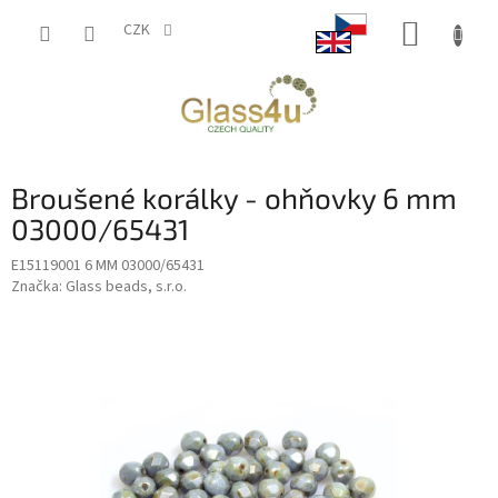
Přejít
NÁKUP
na
CZK
obsah
KOŠÍK
Broušené korálky - ohňovky 6 mm
03000/65431
E15119001 6 MM 03000/65431
Značka:
Glass beads, s.r.o.