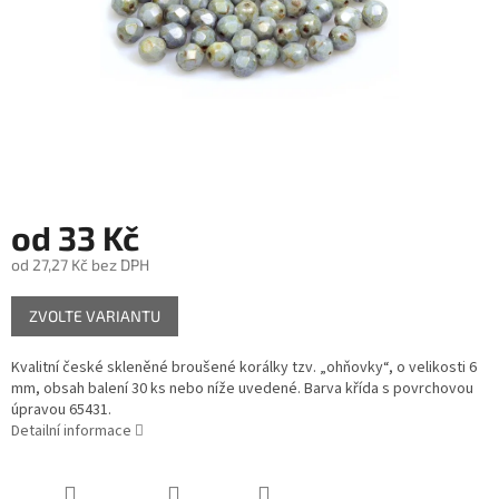
od
33 Kč
od
27,27 Kč
bez DPH
Měrná
ZVOLTE VARIANTU
cena:
Kvalitní české skleněné broušené korálky tzv. „ohňovky“, o velikosti 6
mm, obsah balení 30 ks nebo níže uvedené. Barva křída s povrchovou
úpravou 65431.
Detailní informace