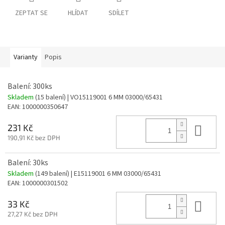
ZEPTAT SE
HLÍDAT
SDÍLET
Varianty
Popis
Balení: 300ks
Skladem
(15 balení)
| VO15119001 6 MM 03000/65431
EAN:
1000000350647
Do 
231 Kč
190,91 Kč bez DPH
Balení: 30ks
Skladem
(149 balení)
| E15119001 6 MM 03000/65431
EAN:
1000000301502
Do 
33 Kč
27,27 Kč bez DPH