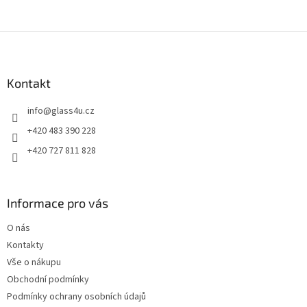
Z
á
p
a
Kontakt
t
info
@
glass4u.cz
í
+420 483 390 228
+420 727 811 828
Informace pro vás
O nás
Kontakty
Vše o nákupu
Obchodní podmínky
Podmínky ochrany osobních údajů