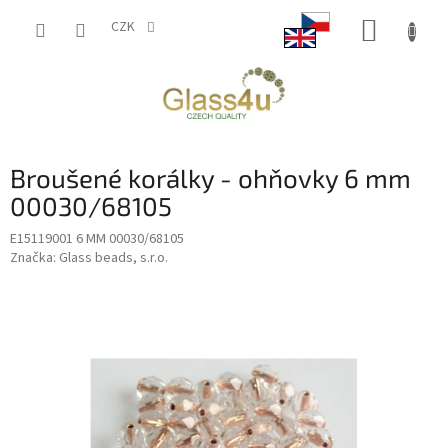
Přejít
NÁKUP
na
CZK
obsah
KOŠÍK
Broušené korálky - ohňovky 6 mm
00030/68105
E15119001 6 MM 00030/68105
Značka:
Glass beads, s.r.o.