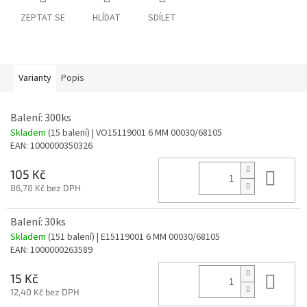
ZEPTAT SE
HLÍDAT
SDÍLET
Varianty
Popis
Balení: 300ks
Skladem
(15 balení)
| VO15119001 6 MM 00030/68105
EAN:
1000000350326
Do 
105 Kč
86,78 Kč bez DPH
Balení: 30ks
Skladem
(151 balení)
| E15119001 6 MM 00030/68105
EAN:
1000000263589
Do 
15 Kč
12,40 Kč bez DPH