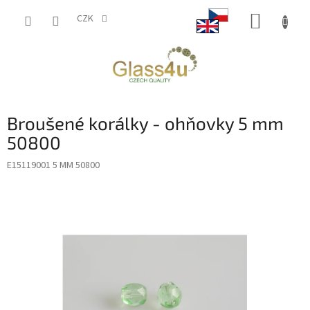
Přejít
NÁKUP
na
CZK
obsah
KOŠÍK
Broušené korálky - ohňovky 5 mm
50800
E15119001 5 MM 50800