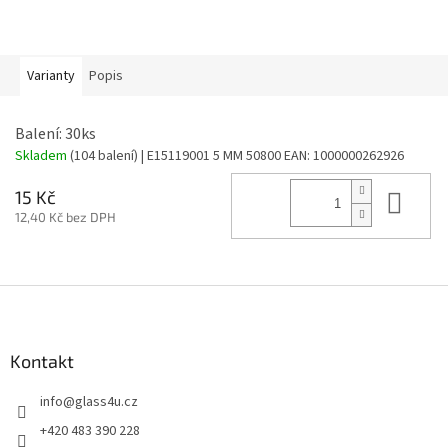
Varianty
Popis
Balení: 30ks
Skladem
(104 balení)
| E15119001 5 MM 50800
EAN:
1000000262926
Do 
15 Kč
12,40 Kč bez DPH
Z
á
p
a
Kontakt
t
info
@
glass4u.cz
í
+420 483 390 228