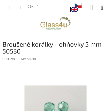
Přejít
NÁKUP
na
CZK
obsah
KOŠÍK
Broušené korálky - ohňovky 5 mm
50530
E15119001 5 MM 50530