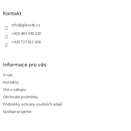
á
p
a
Kontakt
t
info
@
glass4u.cz
í
+420 483 390 228
+420 727 811 828
Informace pro vás
O nás
Kontakty
Vše o nákupu
Obchodní podmínky
Podmínky ochrany osobních údajů
Spolupracujeme