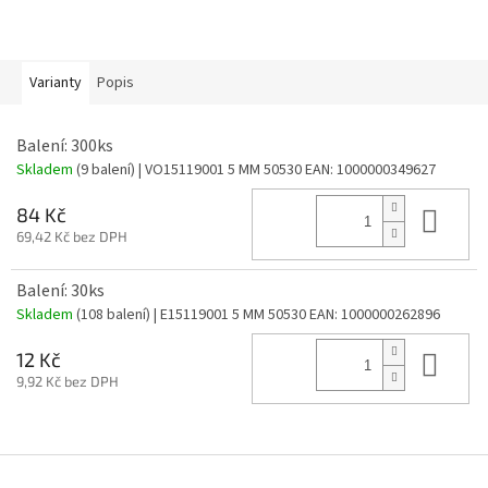
Varianty
Popis
Balení: 300ks
Skladem
(9 balení)
| VO15119001 5 MM 50530
EAN:
1000000349627
Do 
84 Kč
69,42 Kč bez DPH
Balení: 30ks
Skladem
(108 balení)
| E15119001 5 MM 50530
EAN:
1000000262896
Do 
12 Kč
9,92 Kč bez DPH
Z