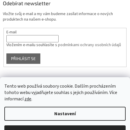
Odebírat newsletter
Vložte svůj e-mail a my vám budeme zasílat informace o nových
produktech na našem e-shopu.
E-mail
Vložením e-mailu souhlasíte s
podmínkami ochrany osobních údajů
PŘIHLÁSIT SE
Facebook
Tento web používá soubory cookie. Dalším procházením
tohoto webu vyjadřujete souhlas s jejich používáním. Více
informací
zde
.
Vytvořil Shoptet
Nastavení
Copyright 2026
Glass4u.cz
. Všechna práva vyhrazena.
Upravit