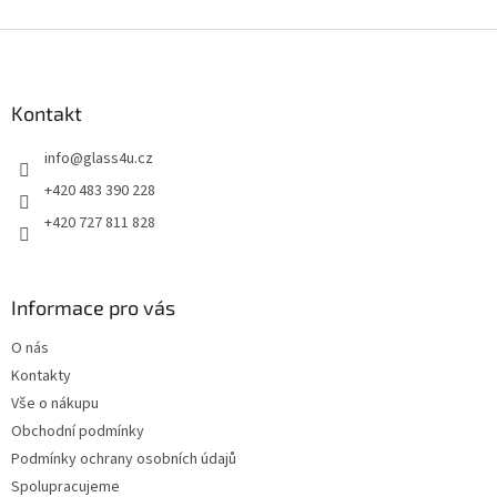
Z
á
p
a
Kontakt
t
info
@
glass4u.cz
í
+420 483 390 228
+420 727 811 828
Informace pro vás
O nás
Kontakty
Vše o nákupu
Obchodní podmínky
Podmínky ochrany osobních údajů
Spolupracujeme