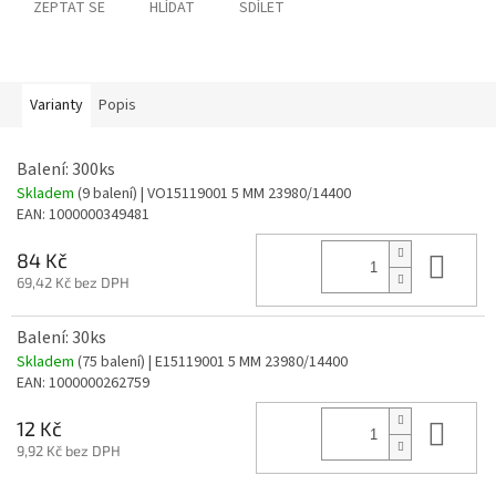
ZEPTAT SE
HLÍDAT
SDÍLET
Varianty
Popis
Balení: 300ks
Skladem
(9 balení)
| VO15119001 5 MM 23980/14400
EAN:
1000000349481
Do 
84 Kč
69,42 Kč bez DPH
Balení: 30ks
Skladem
(75 balení)
| E15119001 5 MM 23980/14400
EAN:
1000000262759
Do 
12 Kč
9,92 Kč bez DPH