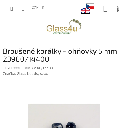
Přejít
NÁKUP
na
CZK
obsah
KOŠÍK
Broušené korálky - ohňovky 5 mm
23980/14400
E15119001 5 MM 23980/14400
Značka:
Glass beads, s.r.o.