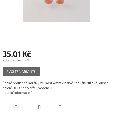
35,01 Kč
28,93 Kč bez DPH
Měrná
ZVOLTE VARIANTU
cena:
České broušené korálky velikost 4 mm v barvě hedvábí růžové, obsah
balení 60 ks nebo níže uvedené. B
Detailní informace