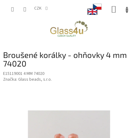
Přejít
NÁKUP
na
CZK
obsah
KOŠÍK
Broušené korálky - ohňovky 4 mm
74020
E15119001 4 MM 74020
Značka:
Glass beads, s.r.o.