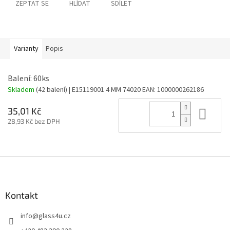
ZEPTAT SE
HLÍDAT
SDÍLET
Varianty
Popis
Balení: 60ks
Skladem
(42 balení)
| E15119001 4 MM 74020
EAN:
1000000262186
Do 
35,01 Kč
28,93 Kč bez DPH
Z
á
p
a
Kontakt
t
info
@
glass4u.cz
í