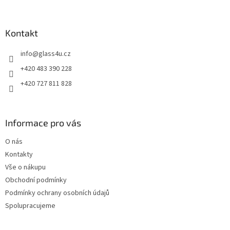
á
p
a
Kontakt
t
info
@
glass4u.cz
í
+420 483 390 228
+420 727 811 828
Informace pro vás
O nás
Kontakty
Vše o nákupu
Obchodní podmínky
Podmínky ochrany osobních údajů
Spolupracujeme