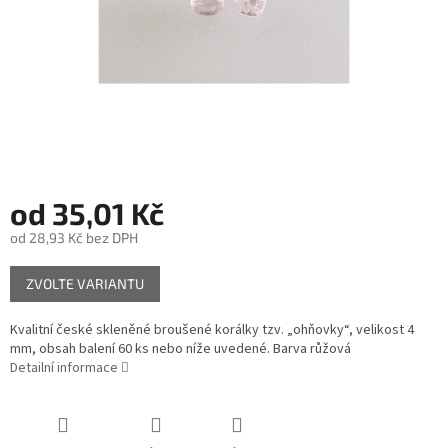
od
35,01 Kč
od
28,93 Kč
bez DPH
Měrná
ZVOLTE VARIANTU
cena:
Kvalitní české skleněné broušené korálky tzv. „ohňovky“, velikost 4
mm, obsah balení 60 ks nebo níže uvedené. Barva růžová
Detailní informace