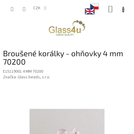
Přejít
NÁKUP
na
CZK
obsah
KOŠÍK
Broušené korálky - ohňovky 4 mm
70200
E15119001 4 MM 70200
Značka:
Glass beads, s.r.o.