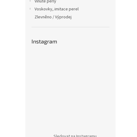
Vinuté perly
Voskovky, imitace perel
Zlevněno / Výprodej
Instagram
Sledovat na Instagramu