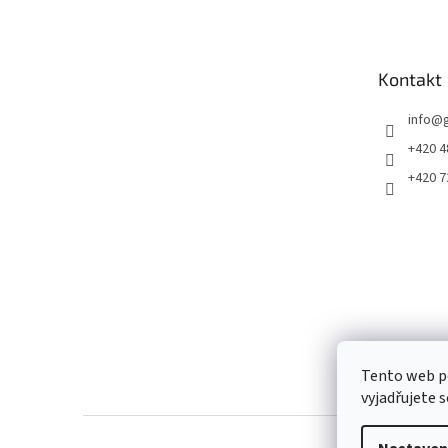
p
a
t
Kontakt
í
info
@
+420 4
+420 7
Tento web p
vyjadřujete s