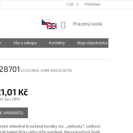
PODMÍNKY OCHRANY OSOBNÍCH ÚDAJŮ
CZK
SPOLUPRACUJEME
Přihlášení
NÁKUPNÍ
Prázdný košík
KOŠÍK
e
Vše o nákupu
Kontakty
Moje objednávka
/28701
E15119001 4 MM 40010/28701
1,01 Kč
Kč
bez DPH
E VARIANTU
české skleněné broušené korálky tzv. „ohňovky“, velikost
sah balení 60 ks nebo níže uvedené. Barva kouřová šedá