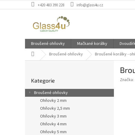
Přejít
+420 483 390 228
info@glass4u.cz
na
obsah
Broušené ohňovky
Mačkané korálky
Dvoudír
Domů
Broušené ohňovky
Broušené korálky - o
P
Bro
o
Přeskočit
s
Značka:
Kategorie
kategorie
t
r
Broušené ohňovky
a
Ohňovky 2 mm
n
Ohňovky 2,5 mm
n
í
Ohňovky 3 mm
p
Ohňovky 4 mm
a
Ohňovky 5 mm