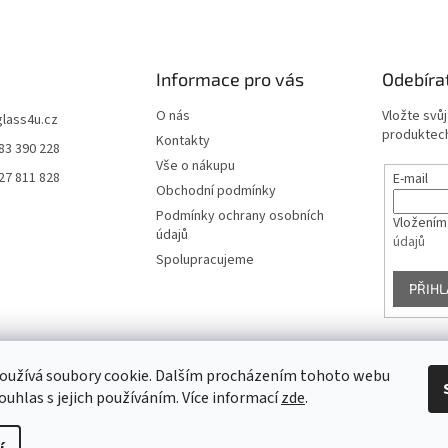
Informace pro vás
Odebíra
O nás
Vložte svů
glass4u.cz
produktech
Kontakty
83 390 228
Vše o nákupu
27 811 828
E-mail
Obchodní podmínky
Podmínky ochrany osobních
Vložením
údajů
údajů
Spolupracujeme
PŘIHL
oužívá soubory cookie. Dalším procházením tohoto webu
Facebook
ouhlas s jejich používáním. Více informací
zde
.