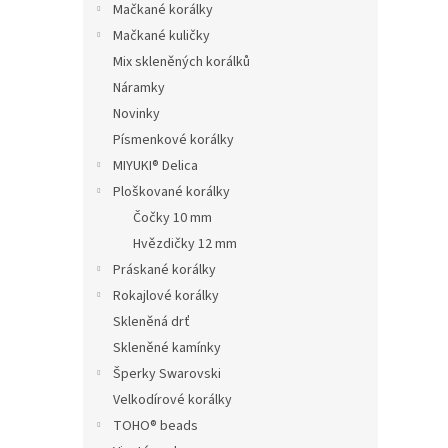
Mačkané korálky
Mačkané kuličky
Mix skleněných korálků
Náramky
Novinky
Písmenkové korálky
MIYUKI® Delica
Ploškované korálky
Čočky 10 mm
Hvězdičky 12 mm
Práskané korálky
Rokajlové korálky
Skleněná drť
Skleněné kamínky
Šperky Swarovski
Velkodírové korálky
TOHO® beads