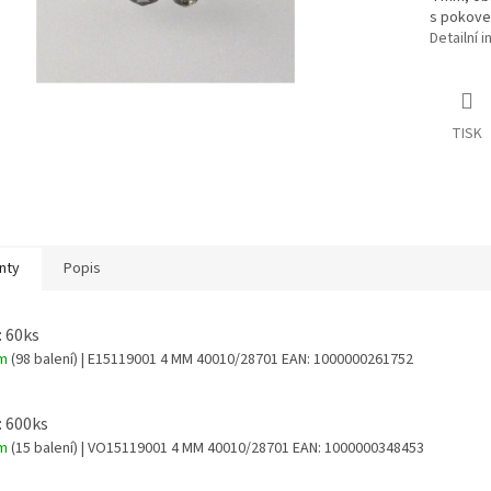
s pokov
Detailní 
TISK
nty
Popis
: 60ks
em
(98 balení)
| E15119001 4 MM 40010/28701
EAN:
1000000261752
: 600ks
em
(15 balení)
| VO15119001 4 MM 40010/28701
EAN:
1000000348453