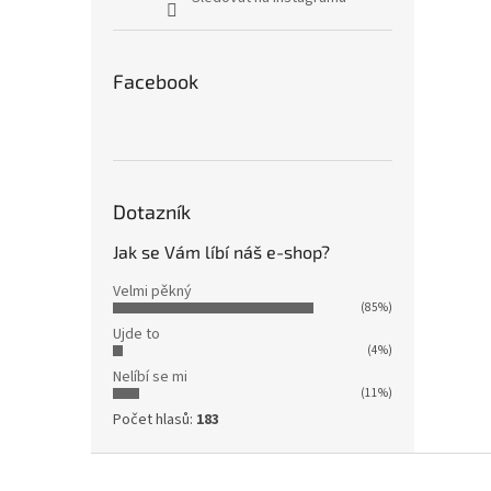
Facebook
Dotazník
Jak se Vám líbí náš e-shop?
Velmi pěkný
(85%)
Ujde to
(4%)
Nelíbí se mi
(11%)
Počet hlasů:
183
Z
á