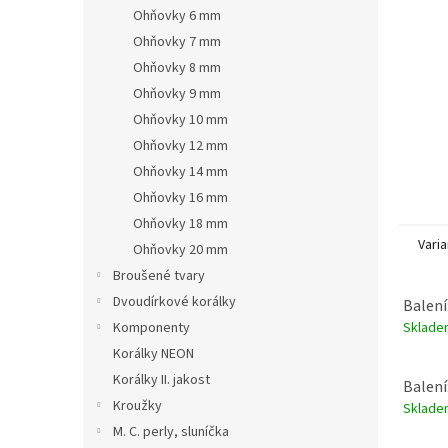
n
Ohňovky 6 mm
e
Ohňovky 7 mm
l
Ohňovky 8 mm
Ohňovky 9 mm
Ohňovky 10 mm
Ohňovky 12 mm
Ohňovky 14 mm
Ohňovky 16 mm
Ohňovky 18 mm
Varia
Ohňovky 20 mm
Broušené tvary
Dvoudírkové korálky
Balení
Sklad
Komponenty
Korálky NEON
Korálky II. jakost
Balení
Kroužky
Sklad
M. C. perly, sluníčka