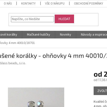
O NÁS
KONTAKTY
VŠE O NÁKUPU
OBCHODNÍ PODMÍNKY
HLEDAT
kové korálky
Mačkané kuličky
Novinky
Návody a inspirac
hňovky 4 mm 40010/28701
ušené korálky - ohňovky 4 mm 40010
Glass beads, s.r.o.
od
2
od
17,36 
Měrná
ZVOLT
cena:
Kvalitní 
4 mm, ob