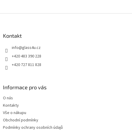
Z
á
p
a
Kontakt
t
info
@
glass4u.cz
í
+420 483 390 228
+420 727 811 828
Informace pro vás
O nás
Kontakty
Vše o nákupu
Obchodní podmínky
Podmínky ochrany osobních údajů