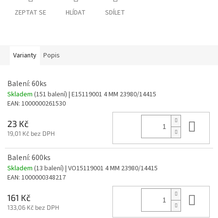
ZEPTAT SE
HLÍDAT
SDÍLET
Varianty
Popis
Balení: 60ks
Skladem
(151 balení)
| E15119001 4 MM 23980/14415
EAN:
1000000261530
Do 
23 Kč
19,01 Kč bez DPH
Balení: 600ks
Skladem
(13 balení)
| VO15119001 4 MM 23980/14415
EAN:
1000000348217
Do 
161 Kč
133,06 Kč bez DPH