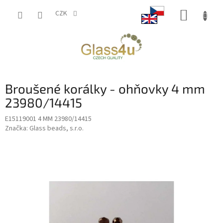
Přejít
NÁKUP
na
CZK
obsah
KOŠÍK
Broušené korálky - ohňovky 4 mm
23980/14415
E15119001 4 MM 23980/14415
Značka:
Glass beads, s.r.o.