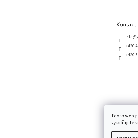
p
a
t
Kontakt
í
info
@
+420 4
+420 7
Tento web p
vyjadřujete s