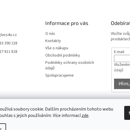
Informace pro vás
Odebíra
O nás
Vložte svů
glass4u.cz
produktech
Kontakty
83 390 228
Vše o nákupu
27 811 828
E-mail
Obchodní podmínky
Podmínky ochrany osobních
Vložením
údajů
údajů
Spolupracujeme
PŘIHL
oužívá soubory cookie. Dalším procházením tohoto webu
Facebook
ouhlas s jejich používáním. Více informací
zde
.