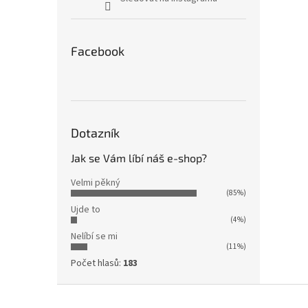
Facebook
Dotazník
Jak se Vám líbí náš e-shop?
Velmi pěkný
(85%)
Ujde to
(4%)
Nelíbí se mi
(11%)
Počet hlasů:
183
Z
á