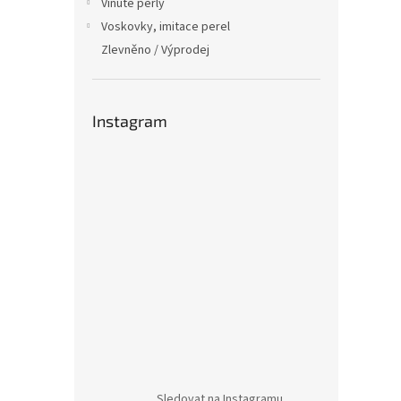
Vinuté perly
Voskovky, imitace perel
Zlevněno / Výprodej
Instagram
Sledovat na Instagramu