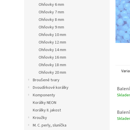
n
Ohňovky 6 mm
e
Ohňovky 7 mm
l
Ohňovky 8 mm
Ohňovky 9 mm
Ohňovky 10 mm
Ohňovky 12 mm
Ohňovky 14 mm
Ohňovky 16 mm
Ohňovky 18 mm
Varia
Ohňovky 20 mm
Broušené tvary
Dvoudírkové korálky
Balení
Sklad
Komponenty
Korálky NEON
Korálky II. jakost
Balení
Kroužky
Sklad
M. C. perly, sluníčka