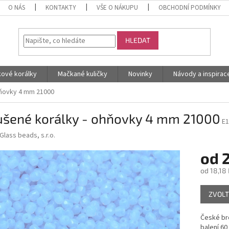
O NÁS
KONTAKTY
VŠE O NÁKUPU
OBCHODNÍ PODMÍNKY
HLEDAT
kové korálky
Mačkané kuličky
Novinky
Návody a inspirac
hňovky 4 mm 21000
ušené korálky - ohňovky 4 mm 21000
E1
Glass beads, s.r.o.
od
od
18,18 
Měrná
ZVOLT
cena:
České bro
balení 60