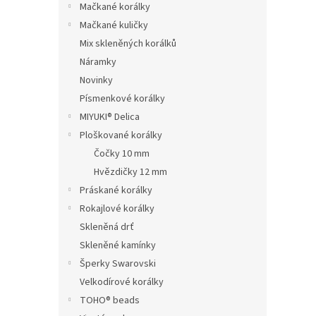
Mačkané korálky
Mačkané kuličky
Mix skleněných korálků
Náramky
Novinky
Písmenkové korálky
MIYUKI® Delica
Ploškované korálky
Čočky 10 mm
Hvězdičky 12 mm
Práskané korálky
Rokajlové korálky
Skleněná drť
Skleněné kamínky
Šperky Swarovski
Velkodírové korálky
TOHO® beads