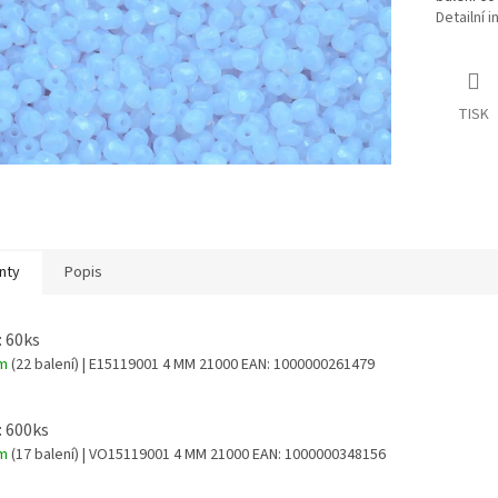
Detailní 
TISK
nty
Popis
: 60ks
em
(22 balení)
| E15119001 4 MM 21000
EAN:
1000000261479
: 600ks
em
(17 balení)
| VO15119001 4 MM 21000
EAN:
1000000348156