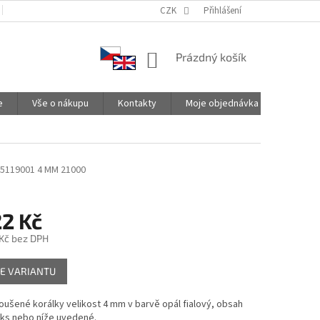
PODMÍNKY OCHRANY OSOBNÍCH ÚDAJŮ
CZK
SPOLUPRACUJEME
Přihlášení
NÁKUPNÍ
Prázdný košík
KOŠÍK
e
Vše o nákupu
Kontakty
Moje objednávka
5119001 4 MM 21000
22 Kč
Kč
bez DPH
E VARIANTU
ušené korálky velikost 4 mm v barvě opál fialový, obsah
 ks nebo níže uvedené.