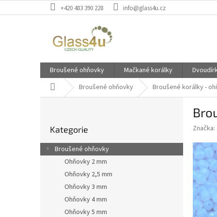
Přejít
+420 483 390 228
info@glass4u.cz
na
obsah
Broušené ohňovky
Mačkané korálky
Dvoudír
Domů
Broušené ohňovky
Broušené korálky - o
P
Bro
o
Přeskočit
s
Značka:
Kategorie
kategorie
t
r
Broušené ohňovky
a
Ohňovky 2 mm
n
Ohňovky 2,5 mm
n
í
Ohňovky 3 mm
p
Ohňovky 4 mm
a
Ohňovky 5 mm